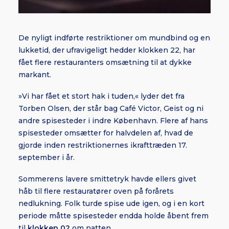
De nyligt indførte restriktioner om mundbind og en
lukketid, der ufravigeligt hedder klokken 22, har
fået flere restauranters omsætning til at dykke
markant.
»Vi har fået et stort hak i tuden,« lyder det fra
Torben Olsen, der står bag Café Victor, Geist og ni
andre spisesteder i indre København. Flere af hans
spisesteder omsætter for halvdelen af, hvad de
gjorde inden restriktionernes ikrafttræden 17.
september i år.
Sommerens lavere smittetryk havde ellers givet
håb til flere restauratører oven på forårets
nedlukning. Folk turde spise ude igen, og i en kort
periode måtte spisesteder endda holde åbent frem
til
klokken 02
om natten.