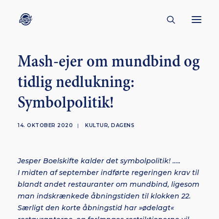
Mash-ejer om mundbind og
CONTACT
tidlig nedlukning:
ABOUT
Symbolpolitik!
ENGLISH
CREATORS
14. OKTOBER 2020
|
KULTUR
,
DAGENS
KULTUR
INSPIRATION
Jesper Boelskifte kalder det symbolpolitik! …..
BORNHOLM
I midten af september indførte regeringen krav til
blandt andet restauranter om mundbind, ligesom
man indskrænkede åbningstiden til klokken 22.
Særligt den korte åbningstid har »ødelagt«
SUBSCRIBE