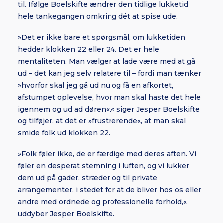
til. Ifølge Boelskifte ændrer den tidlige lukketid
hele tankegangen omkring dét at spise ude.
»Det er ikke bare et spørgsmål, om lukketiden
hedder klokken 22 eller 24. Det er hele
mentaliteten. Man vælger at lade være med at gå
ud – det kan jeg selv relatere til – fordi man tænker
»hvorfor skal jeg gå ud nu og få en afkortet,
afstumpet oplevelse, hvor man skal haste det hele
igennem og ud ad døren«,« siger Jesper Boelskifte
og tilføjer, at det er »frustrerende«, at man skal
smide folk ud klokken 22.
»Folk føler ikke, de er færdige med deres aften. Vi
føler en desperat stemning i luften, og vi lukker
dem ud på gader, stræder og til private
arrangementer, i stedet for at de bliver hos os eller
andre med ordnede og professionelle forhold,«
uddyber Jesper Boelskifte.