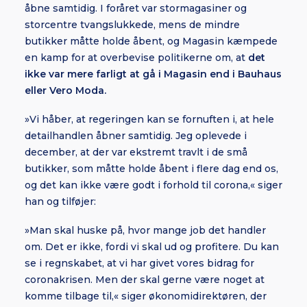
åbne samtidig. I foråret var stormagasiner og
storcentre tvangslukkede, mens de mindre
butikker måtte holde åbent, og Magasin kæmpede
en kamp for at overbevise politikerne om, at
det
ikke var mere farligt at gå i Magasin end i Bauhaus
eller Vero Moda.
»Vi håber, at regeringen kan se fornuften i, at hele
detailhandlen åbner samtidig. Jeg oplevede i
december, at der var ekstremt travlt i de små
butikker, som måtte holde åbent i flere dag end os,
og det kan ikke være godt i forhold til corona,« siger
han og tilføjer:
»Man skal huske på, hvor mange job det handler
om. Det er ikke, fordi vi skal ud og profitere. Du kan
se i regnskabet, at vi har givet vores bidrag for
coronakrisen. Men der skal gerne være noget at
komme tilbage til,« siger økonomidirektøren, der