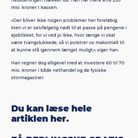
nedlukningen trækker ud. Han har mere end 250
mio. kroner I kassen.
»Der bliver ikke nogen problemer her foreløbig.
Men vi er selvfølgelig nødt til at passe på pengene i
øjeblikket, for vi ved jo ikke, hvor længe vi skal
være tvangslukkede, så vi polstrer os maksimalt til
at kunne stå igennem længst muligt,« siger han.
Han regner dog alligevel med at investere 60 til 70
mio. kroner i både nethandel og de fysiske
stormagasiner.
Du kan læse hele
artiklen her.