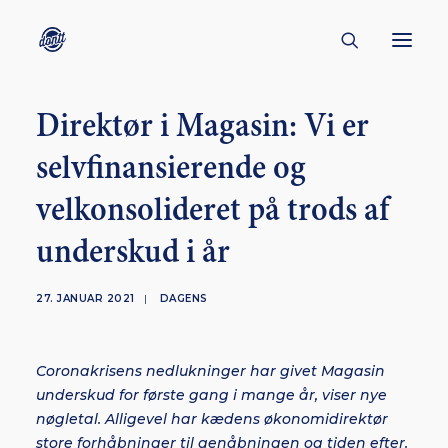
Direktør i Magasin: Vi er
CONTACT
selvfinansierende og
ABOUT
velkonsolideret på trods af
ENGLISH
CREATORS
underskud i år
KULTUR
27. JANUAR 2021
|
DAGENS
INSPIRATION
BORNHOLM
Coronakrisens nedlukninger har givet Magasin
underskud for første gang i mange år, viser nye
nøgletal. Alligevel har kædens økonomidirektør
SUBSCRIBE
store forhåbninger til genåbningen og tiden efter.