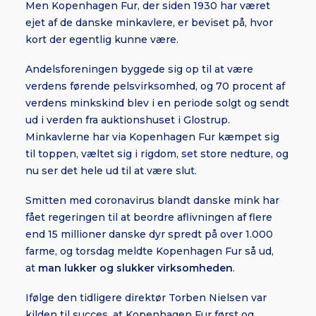
Men Kopenhagen Fur, der siden 1930 har været
ejet af de danske minkavlere, er beviset på, hvor
kort der egentlig kunne være.
Andelsforeningen byggede sig op til at være
verdens førende pelsvirksomhed, og 70 procent af
verdens minkskind blev i en periode solgt og sendt
ud i verden fra auktionshuset i Glostrup.
Minkavlerne har via Kopenhagen Fur kæmpet sig
til toppen, væltet sig i rigdom, set store nedture, og
nu ser det hele ud til at være slut.
Smitten med coronavirus blandt danske mink har
fået regeringen til at beordre aflivningen af flere
end 15 millioner danske dyr spredt på over 1.000
farme, og torsdag meldte Kopenhagen Fur så ud,
at
man lukker og slukker virksomheden
.
Ifølge den tidligere direktør Torben Nielsen var
kilden til succes, at Kopenhagen Fur først og