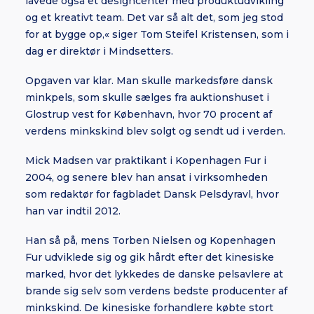
lavede også et designcenter med produktudvikling
og et kreativt team. Det var så alt det, som jeg stod
for at bygge op,« siger Tom Steifel Kristensen, som i
dag er direktør i Mindsetters.
Opgaven var klar. Man skulle markedsføre dansk
minkpels, som skulle sælges fra auktionshuset i
Glostrup vest for København, hvor 70 procent af
verdens minkskind blev solgt og sendt ud i verden.
Mick Madsen var praktikant i Kopenhagen Fur i
2004, og senere blev han ansat i virksomheden
som redaktør for fagbladet Dansk Pelsdyravl, hvor
han var indtil 2012.
Han så på, mens Torben Nielsen og Kopenhagen
Fur udviklede sig og gik hårdt efter det kinesiske
marked, hvor det lykkedes de danske pelsavlere at
brande sig selv som verdens bedste producenter af
minkskind. De kinesiske forhandlere købte stort