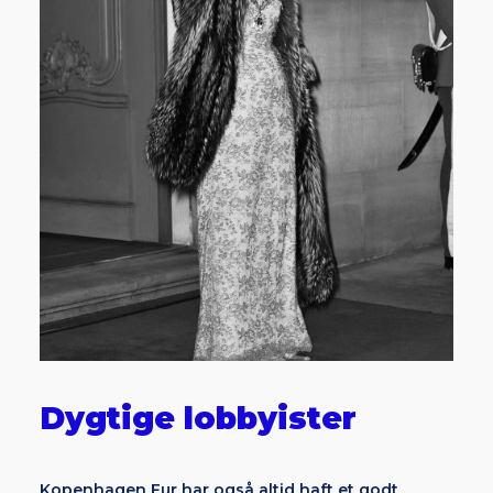
Dygtige lobbyister
Kopenhagen Fur har også altid haft et godt