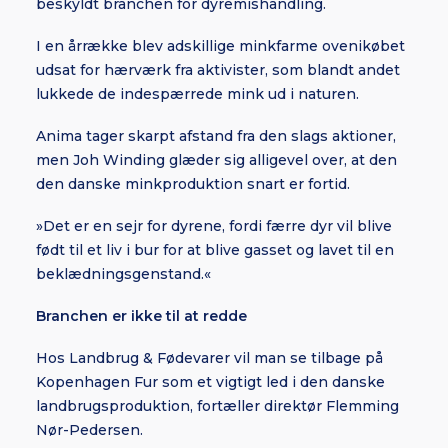
beskyldt branchen for dyremishandling.
I en årrække blev adskillige minkfarme ovenikøbet
udsat for hærværk fra aktivister, som blandt andet
lukkede de indespærrede mink ud i naturen.
Anima tager skarpt afstand fra den slags aktioner,
men Joh Winding glæder sig alligevel over, at den
den danske minkproduktion snart er fortid.
»Det er en sejr for dyrene, fordi færre dyr vil blive
født til et liv i bur for at blive gasset og lavet til en
beklædningsgenstand.«
Branchen er ikke til at redde
Hos Landbrug & Fødevarer vil man se tilbage på
Kopenhagen Fur som et vigtigt led i den danske
landbrugsproduktion, fortæller direktør Flemming
Nør-Pedersen.