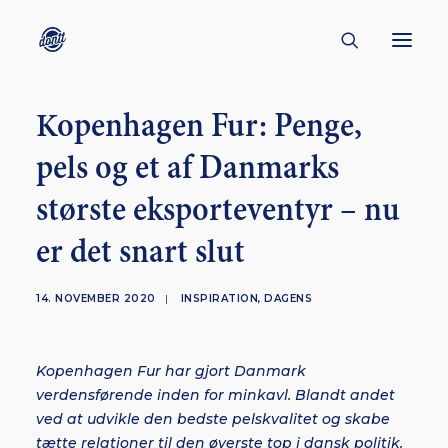
Kopenhagen Fur: Penge,
CONTACT
pels og et af Danmarks
ABOUT
største eksporteventyr – nu
ENGLISH
CREATORS
er det snart slut
KULTUR
14. NOVEMBER 2020
|
INSPIRATION
,
DAGENS
INSPIRATION
BORNHOLM
Kopenhagen Fur har gjort Danmark
verdensførende inden for minkavl. Blandt andet
ved at udvikle den bedste pelskvalitet og skabe
SUBSCRIBE
tætte relationer til den øverste top i dansk politik.