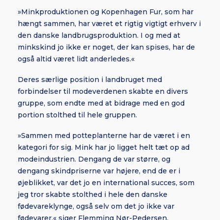
»Minkproduktionen og Kopenhagen Fur, som har
hængt sammen, har været et rigtig vigtigt erhverv i
den danske landbrugsproduktion. I og med at
minkskind jo ikke er noget, der kan spises, har de
også altid været lidt anderledes.«
Deres særlige position i landbruget med
forbindelser til modeverdenen skabte en divers
gruppe, som endte med at bidrage med en god
portion stolthed til hele gruppen.
»Sammen med potteplanterne har de været i en
kategori for sig. Mink har jo ligget helt tæt op ad
modeindustrien. Dengang de var større, og
dengang skindpriserne var højere, end de er i
øjeblikket, var det jo en international succes, som
jeg tror skabte stolthed i hele den danske
fødevareklynge, også selv om det jo ikke var
fødevarer,« siger Flemming Nør-Pedersen.