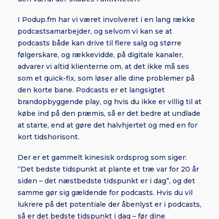
I Podup.fm har vi været involveret i en lang række
podcastsamarbejder, og selvom vi kan se at
podcasts både kan drive til flere salg og større
følgerskare, og rækkevidde, på digitale kanaler,
advarer vi altid klienterne om, at det ikke må ses
som et quick-fix, som løser alle dine problemer på
den korte bane. Podcasts er et langsigtet
brandopbyggende play, og hvis du ikke er villig til at
købe ind på den præmis, så er det bedre at undlade
at starte, end at gøre det halvhjertet og med en for
kort tidshorisont.
Der er et gammelt kinesisk ordsprog som siger:
“Det bedste tidspunkt at plante et træ var for 20 år
siden – det næstbedste tidspunkt er i dag”, og det
samme gør sig gældende for podcasts. Hvis du vil
lukrere på det potentiale der åbenlyst er i podcasts,
så er det bedste tidspunkt i dag – før dine