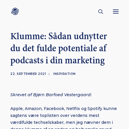
Klumme: Sådan udnytter
CONTACT
du det fulde potentiale af
ABOUT
podcasts i din marketing
ENGLISH
CREATORS
22. SEPTEMBER 2021
|
INSPIRATION
KULTUR
INSPIRATION
Skrevet af Bjørn Barfoed Vestergaard:
BORNHOLM
Apple, Amazon, Facebook, Netflix og Spotify kunne
sagtens være toplisten over verdens mest
værdifulde techselskaber, men jeg nævner dem i
SUBSCRIBE