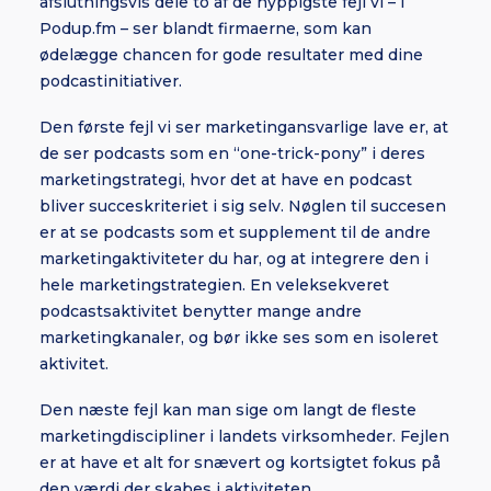
afslutningsvis dele to af de hyppigste fejl vi – i
Podup.fm – ser blandt firmaerne, som kan
ødelægge chancen for gode resultater med dine
podcastinitiativer.
Den første fejl vi ser marketingansvarlige lave er, at
de ser podcasts som en “one-trick-pony” i deres
marketingstrategi, hvor det at have en podcast
bliver succeskriteriet i sig selv. Nøglen til succesen
er at se podcasts som et supplement til de andre
marketingaktiviteter du har, og at integrere den i
hele marketingstrategien. En veleksekveret
podcastsaktivitet benytter mange andre
marketingkanaler, og bør ikke ses som en isoleret
aktivitet.
Den næste fejl kan man sige om langt de fleste
marketingdiscipliner i landets virksomheder. Fejlen
er at have et alt for snævert og kortsigtet fokus på
den værdi der skabes i aktiviteten.