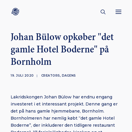
Johan Bülow opkøber "det
CONTACT
gamle Hotel Boderne" på
ABOUT
Bornholm
ENGLISH
CREATORS
19. JULI 2020
|
CREATORS
,
DAGENS
KULTUR
INSPIRATION
Lakridskongen Johan Bülow har endnu engang
BORNHOLM
investeret i et interessant projekt. Denne gang er
det på hans gamle hjemmebane, Bornholm.
Bornholmeren har nemlig købt “det gamle Hotel
Boderne”, der inkluderer den tidligere restaurant
SUBSCRIBE