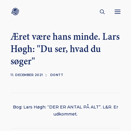
Æret være hans minde. Lars
CONTACT
Høgh: "Du ser, hvad du
ABOUT
søger"
ENGLISH
CREATORS
11. DECEMBER 2021
|
DONTT
KULTUR
INSPIRATION
BORNHOLM
Bog: Lars Høgh: “DER ER ANTAL PÅ ALT”. L&R. Er
udkommet.
SUBSCRIBE