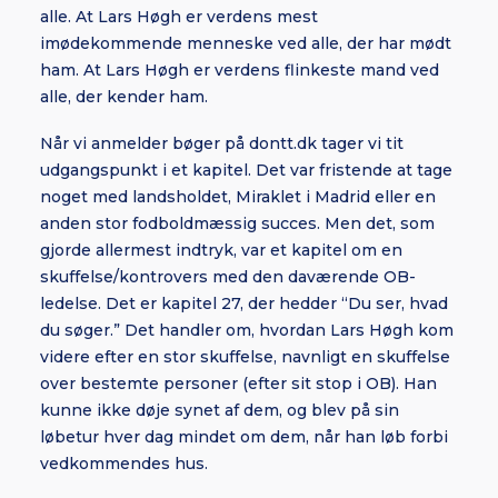
alle. At Lars Høgh er verdens mest
imødekommende menneske ved alle, der har mødt
ham. At Lars Høgh er verdens flinkeste mand ved
alle, der kender ham.
Når vi anmelder bøger på dontt.dk tager vi tit
udgangspunkt i et kapitel. Det var fristende at tage
noget med landsholdet, Miraklet i Madrid eller en
anden stor fodboldmæssig succes. Men det, som
gjorde allermest indtryk, var et kapitel om en
skuffelse/kontrovers med den daværende OB-
ledelse. Det er kapitel 27, der hedder “Du ser, hvad
du søger.” Det handler om, hvordan Lars Høgh kom
videre efter en stor skuffelse, navnligt en skuffelse
over bestemte personer (efter sit stop i OB). Han
kunne ikke døje synet af dem, og blev på sin
løbetur hver dag mindet om dem, når han løb forbi
vedkommendes hus.