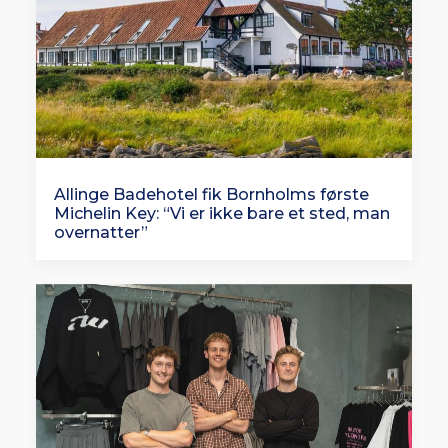
Allinge Badehotel fik Bornholms første
Michelin Key: “Vi er ikke bare et sted, man
overnatter”