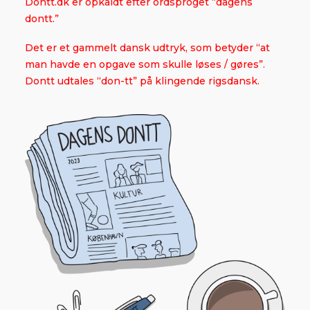
Dontt.dk er opkaldt efter ordsproget “dagens
dontt.”
Det er et gammelt dansk udtryk, som betyder “at
man havde en opgave som skulle løses / gøres”.
Dontt udtales “don-tt” på klingende rigsdansk.