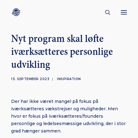
Nyt program skal løfte
CONTACT
iværksætteres personlige
ABOUT
udvikling
ENGLISH
CREATORS
13. SEPTEMBER 2023
|
INSPIRATION
KULTUR
INSPIRATION
Der har ikke været mangel på fokus på
BORNHOLM
iværksætteres vækstrejser og muligheder. Men
hvor er fokus på iværksætteres/founders
personlige og ledelsesmæssige udvikling, der i stor
grad hænger sammen.
SUBSCRIBE