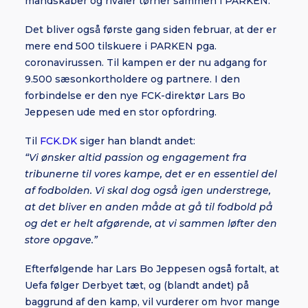
mandskaber og rivaler tørner sammen i PARKEN.
Det bliver også første gang siden februar, at der er
mere end 500 tilskuere i PARKEN pga.
coronavirussen. Til kampen er der nu adgang for
9.500 sæsonkortholdere og partnere. I den
forbindelse er den nye FCK-direktør Lars Bo
Jeppesen ude med en stor opfordring.
Til
FCK.DK
siger han blandt andet:
“Vi ønsker altid passion og engagement fra
tribunerne til vores kampe, det er en essentiel del
af fodbolden. Vi skal dog også igen understrege,
at det bliver en anden måde at gå til fodbold på
og det er helt afgørende, at vi sammen løfter den
store opgave.”
Efterfølgende har Lars Bo Jeppesen også fortalt, at
Uefa følger Derbyet tæt, og (blandt andet) på
baggrund af den kamp, vil vurderer om hvor mange