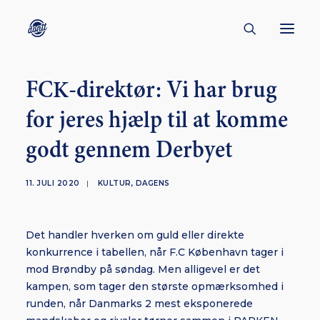
FCK-direktør: Vi har brug
CONTACT
for jeres hjælp til at komme
ABOUT
godt gennem Derbyet
ENGLISH
CREATORS
11. JULI 2020
|
KULTUR
,
DAGENS
KULTUR
INSPIRATION
Det handler hverken om guld eller direkte
BORNHOLM
konkurrence i tabellen, når F.C København tager i
mod Brøndby på søndag. Men alligevel er det
kampen, som tager den største opmærksomhed i
runden, når Danmarks 2 mest eksponerede
SUBSCRIBE