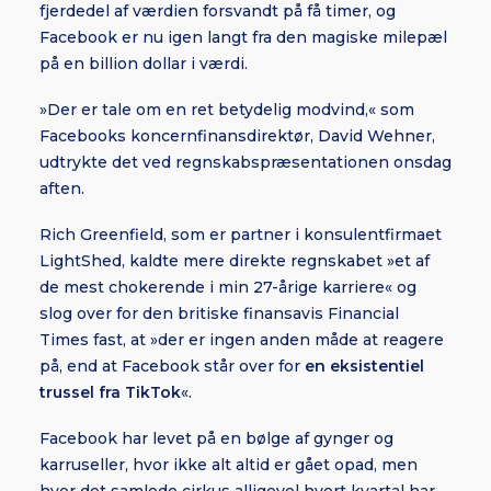
fjerdedel af værdien forsvandt på få timer, og
Facebook er nu igen langt fra den magiske milepæl
på en billion dollar i værdi.
»Der er tale om en ret betydelig modvind,« som
Facebooks koncernfinansdirektør, David Wehner,
udtrykte det ved regnskabspræsentationen onsdag
aften.
Rich Greenfield, som er partner i konsulentfirmaet
LightShed, kaldte mere direkte regnskabet »et af
de mest chokerende i min 27-årige karriere« og
slog over for den britiske finansavis Financial
Times fast, at »der er ingen anden måde at reagere
på, end at Facebook står over for
en eksistentiel
trussel fra TikTok
«.
Facebook har levet på en bølge af gynger og
karruseller, hvor ikke alt altid er gået opad, men