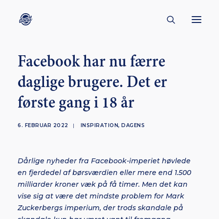
Facebook har nu færre
CONTACT
daglige brugere. Det er
ABOUT
første gang i 18 år
ENGLISH
CREATORS
6. FEBRUAR 2022
|
INSPIRATION
,
DAGENS
KULTUR
INSPIRATION
Dårlige nyheder fra Facebook-imperiet høvlede
BORNHOLM
en fjerdedel af børsværdien eller mere end 1.500
milliarder kroner væk på få timer. Men det kan
vise sig at være det mindste problem for Mark
Zuckerbergs imperium, der trods skandale på
SUBSCRIBE