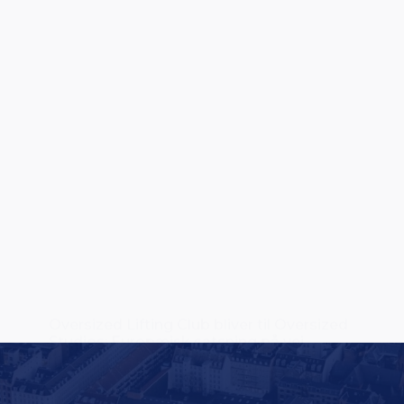
Oversized Lifting Club bliver til Oversized
Studios: Europæisk satsning på vej