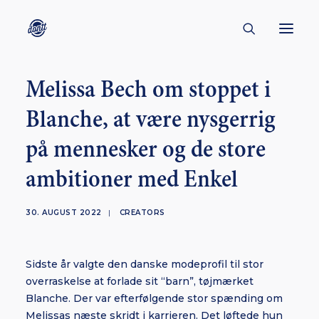
Melissa Bech om stoppet i
CONTACT
Blanche, at være nysgerrig
ABOUT
på mennesker og de store
ENGLISH
CREATORS
ambitioner med Enkel
KULTUR
30. AUGUST 2022
|
CREATORS
INSPIRATION
BORNHOLM
Sidste år valgte den danske modeprofil til stor
overraskelse at forlade sit “barn”, tøjmærket
Blanche. Der var efterfølgende stor spænding om
SUBSCRIBE
Melissas næste skridt i karrieren. Det løftede hun