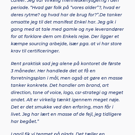
caféer. Jeg var virkelig menneskenysgerrig i den
periode. “Hvad gør folk på “vores alder”?, hvad er
deres rytme? og hvad har de brug for?”.
De tanker
omsatte jeg til det manifest Enkel har.
Jeg gik i
gang med at tale med gamle og nye leverandører
for at forklare dem om Enkels rejse. Der ligger et
kæmpe sourcing arbejde, især pga. at vi har store
krav til certificeringer.
Rent praktisk sad jeg alene på kontoret de første
3 måneder. Her handlede det at få en
forretningsplan i mål, men også at gøre en masse
tanker konkrete. Det handler om brand, art
direction, tone of voice, logo, csr-strategi og meget
andet. Alt er virkelig tænkt igennem meget nøje.
Det er det smukke ved den erfaring, man får i
livet. Jeg har lært en masse af de fejl, jeg tidligere
har begået.”
I april fik vi teamet på plads. Det tæller en