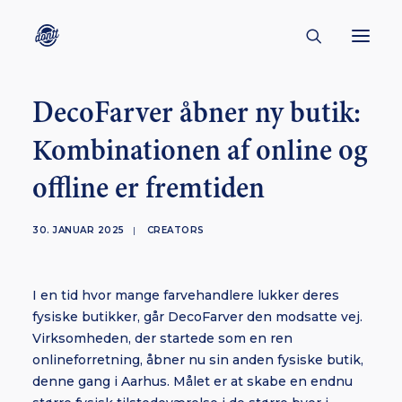
DecoFarver åbner ny butik:
CONTACT
Kombinationen af online og
ABOUT
offline er fremtiden
ENGLISH
CREATORS
30. JANUAR 2025
|
CREATORS
KULTUR
INSPIRATION
I en tid hvor mange farvehandlere lukker deres
BORNHOLM
fysiske butikker, går DecoFarver den modsatte vej.
Virksomheden, der startede som en ren
onlineforretning, åbner nu sin anden fysiske butik,
denne gang i Aarhus. Målet er at skabe en endnu
SUBSCRIBE