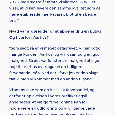
2026, men sidste år ramte vi allerede 32%. Det
viser, at vi kan levere den samme kvalitet som
de
mere etablerede mærkevarer
, blot til en bedre
pris.”
Hvad var afgørende for at åbne endnu en butik?
Og hvorfor i Aarhus?
“Som sagt, så er vi meget datadrevet. Vi har rigtig
mange kunder i Aarhus, og vi fik samtidig en god
mulighed. Så det var for stor en mulighed at sige
nej til. I Aarhus overtager vi en tidligere
farvehandel, så vi ved der i forvejen er den slags
trafik. Men vi kommer med en anden tilgang.
Vi ser os ikke som en klassisk farvehandel, og
derfor er oplevelsen i vores butikker også
anderledes. At vælge farver online kan
for
nogle
være en udfordring, og vi vil gerne være
tættere på kunderne. Med butikken i Aarhus