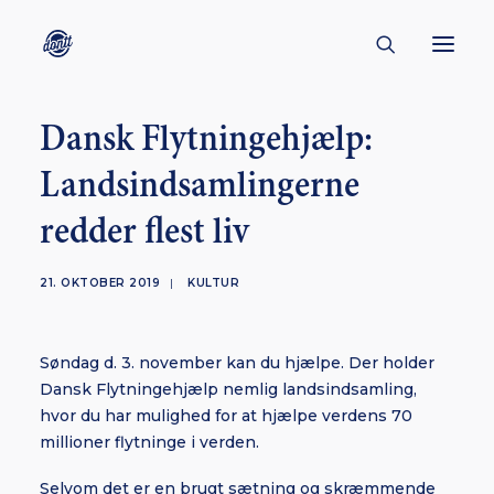
Dansk Flytningehjælp:
CONTACT
Landsindsamlingerne
ABOUT
redder flest liv
ENGLISH
CREATORS
21. OKTOBER 2019
|
KULTUR
KULTUR
INSPIRATION
Søndag d. 3. november kan du hjælpe. Der holder
BORNHOLM
Dansk Flytningehjælp nemlig landsindsamling,
hvor du har mulighed for at hjælpe verdens 70
millioner flytninge i verden.
SUBSCRIBE
Selvom det er en brugt sætning og skræmmende