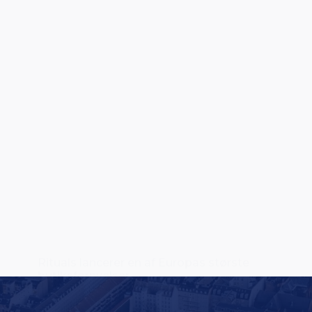
Rituals lancerer en af Europas største
butiksfornyelser