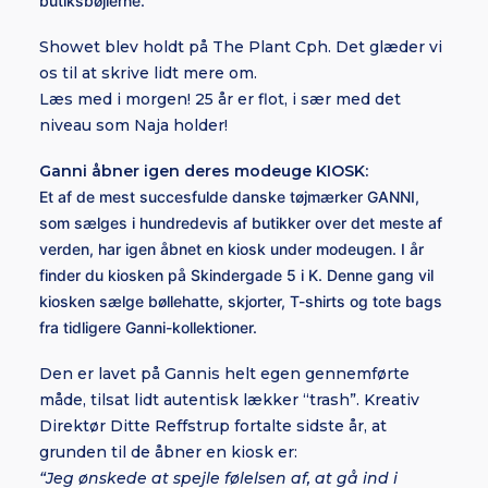
butiksbøjlerne.
Showet blev holdt på The Plant Cph. Det glæder vi
os til at skrive lidt mere om.
Læs med i morgen! 25 år er flot, i sær med det
niveau som Naja holder!
Ganni åbner igen deres modeuge KIOSK:
Et af de mest succesfulde danske tøjmærker GANNI,
som sælges i hundredevis af butikker over det meste af
verden, har igen åbnet en kiosk under modeugen. I år
finder du kiosken på Skindergade 5 i K. Denne gang vil
kiosken sælge bøllehatte, skjorter, T-shirts og tote bags
fra tidligere Ganni-kollektioner.
Den er lavet på Gannis helt egen gennemførte
måde, tilsat lidt autentisk lækker “trash”. Kreativ
Direktør Ditte Reffstrup fortalte sidste år, at
grunden til de åbner en kiosk er:
“Jeg ønskede at spejle følelsen af, ​​at gå ind i