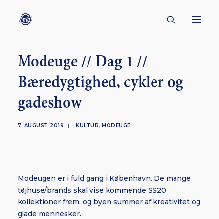
Modeuge // Dag 1 //
CONTACT
Bæredygtighed, cykler og
ABOUT
gadeshow
ENGLISH
CREATORS
7. AUGUST 2019
|
KULTUR
,
MODEUGE
KULTUR
INSPIRATION
BORNHOLM
Modeugen er i fuld gang i København. De mange
tøjhuse/brands skal vise kommende SS20
kollektioner frem, og byen summer af kreativitet og
SUBSCRIBE
glade mennesker.