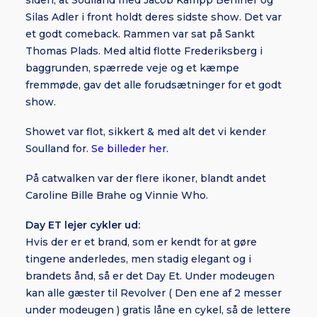
siden, at Soulland med Jacob Kampp Berliner og
Silas Adler i front holdt deres sidste show. Det var
et godt comeback. Rammen var sat på Sankt
Thomas Plads. Med altid flotte Frederiksberg i
baggrunden, spærrede veje og et kæmpe
fremmøde, gav det alle forudsætninger for et godt
show.
Showet var flot, sikkert & med alt det vi kender
Soulland for.
Se billeder her.
På catwalken var der flere ikoner, blandt andet
Caroline Bille Brahe og Vinnie Who.
Day ET lejer cykler ud:
Hvis der er et brand, som er kendt for at gøre
tingene anderledes, men stadig elegant og i
brandets ånd, så er det Day Et. Under modeugen
kan alle gæster til Revolver ( Den ene af 2 messer
under modeugen ) gratis låne en cykel, så de lettere