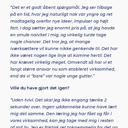
“Det er et godt åbent spørgsmål. Jeg ser tilbage
på en tid, hvor jeg naturligt nok var yngre og ret
modtagelig overfor nye ideer, impulser og højt
fart. I dag sætter jeg enormt pris på, at jeg havde
en smule naivitet i mig, og virkelig turde tage
nogle chancer. Det tror jeg, at mange
iværksættere vil kunne nikke genkende til. Det har
ikke været nogen lige linje at komme hertil. Det
har krævet virkelig meget. Omvendt så har vi et
langt større ansvar nu som etableret virksomhed,
end da vi “bare” var nogle unge gutter.”
Ville du have gjort det igen?
“Uden tvivl. Det skal jeg ikke engang tænke 2
sekunder over. Ingen uddannelse kunne have lært
mig det samme. Den læring jeg har fået og får i
vores virksomhed, kan jeg tage med mig i resten
af mit liv. Jeg er faktisk ret taknemmelig for det og