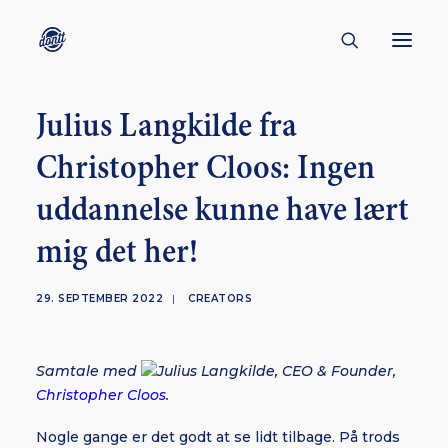
Julius Langkilde fra
CONTACT
Christopher Cloos: Ingen
ABOUT
uddannelse kunne have lært
ENGLISH
CREATORS
mig det her!
KULTUR
29. SEPTEMBER 2022
|
CREATORS
INSPIRATION
BORNHOLM
Samtale med
Julius Langkilde, CEO & Founder,
Christopher Cloos
.
SUBSCRIBE
Nogle gange er det godt at se lidt tilbage. På trods