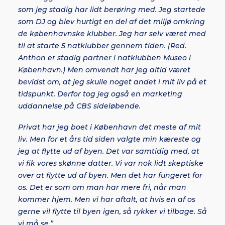
som jeg stadig har lidt berøring med. Jeg startede
som DJ og blev hurtigt en del af det miljø omkring
de københavnske klubber. Jeg har selv været med
til at starte 5 natklubber gennem tiden. (Red.
Anthon er stadig partner i natklubben Museo i
København.) Men omvendt har jeg altid været
bevidst om, at jeg skulle noget andet i mit liv på et
tidspunkt. Derfor tog jeg også en marketing
uddannelse på CBS sideløbende.
Privat har jeg boet i København det meste af mit
liv. Men for et års tid siden valgte min kæreste og
jeg at flytte ud af byen. Det var samtidig med, at
vi fik vores skønne datter. Vi var nok lidt skeptiske
over at flytte ud af byen. Men det har fungeret for
os. Det er som om man har mere fri, når man
kommer hjem. Men vi har aftalt, at hvis en af os
gerne vil flytte til byen igen, så rykker vi tilbage. Så
vi må se.”