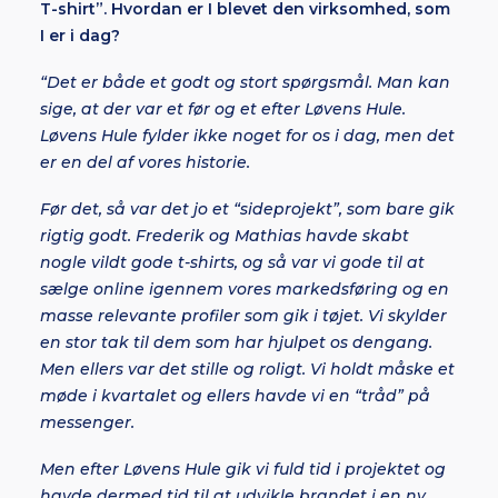
T-shirt”. Hvordan er I blevet den virksomhed, som
I er i dag?
“Det er både et godt og stort spørgsmål. Man kan
sige, at der var et før og et efter Løvens Hule.
Løvens Hule fylder ikke noget for os i dag, men det
er en del af vores historie.
Før det, så var det jo et “sideprojekt”, som bare gik
rigtig godt. Frederik og Mathias havde skabt
nogle vildt gode t-shirts, og så var vi gode til at
sælge online igennem vores markedsføring og en
masse relevante profiler som gik i tøjet. Vi skylder
en stor tak til dem som har hjulpet os dengang.
Men ellers var det stille og roligt. Vi holdt måske et
møde i kvartalet og ellers havde vi en “tråd” på
messenger.
Men efter Løvens Hule gik vi fuld tid i projektet og
havde dermed tid til at udvikle brandet i en ny