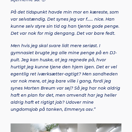
På det tidspunkt havde min mor en kæreste, som
var selvstændig. Det synes jeg var f…… nice. Han
kunne selv styre sin tid og han tjente gode penge.
Det var nok for mig dengang. Det var bare fedt.
Men hvis jeg skal svare lidt mere seriøst. I
gymnasiet brugte jeg alle mine penge på en DJ-
pult. Jeg kan huske, at jeg regnede på, hvor
hurtigt jeg kunne tjene den hjem igen. Det er vel
egentlig ret iværksætter-agtigt? Men sandheden
var nok mere, at jeg bare ville i gang, fordi jeg
synes Morten Breum var sej? Så jeg har nok aldrig
haft en plan for det, men omvendt har jeg heller
aldrig haft et rigtigt job? Udover mine
ungdomsjob på tanken, Emmerys osv.”