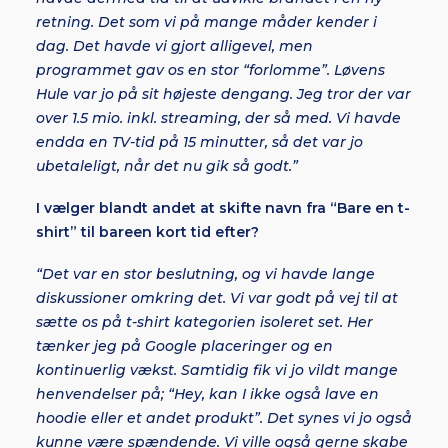
retning. Det som vi på mange måder kender i
dag. Det havde vi gjort alligevel, men
programmet gav os en stor “forlomme”. Løvens
Hule var jo på sit højeste dengang. Jeg tror der var
over 1.5 mio. inkl. streaming, der så med. Vi havde
endda en TV-tid på 15 minutter, så det var jo
ubetaleligt, når det nu gik så godt.”
I vælger blandt andet at skifte navn fra “Bare en t-
shirt” til bareen kort tid efter?
“Det var en stor beslutning, og vi havde lange
diskussioner omkring det. Vi var godt på vej til at
sætte os på t-shirt kategorien isoleret set. Her
tænker jeg på Google placeringer og en
kontinuerlig vækst. Samtidig fik vi jo vildt mange
henvendelser på; “Hey, kan I ikke også lave en
hoodie eller et andet produkt”. Det synes vi jo også
kunne være spændende. Vi ville også gerne skabe