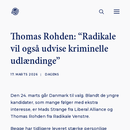
Thomas Rohden: “Radikale
CONTACT
vil også udvise kriminelle
ABOUT
udlændinge”
ENGLISH
CREATORS
17. MARTS 2026
|
DAGENS
KULTUR
INSPIRATION
Den 24. marts går Danmark til valg. Blandt de yngre
BORNHOLM
kandidater, som mange følger med ekstra
interesse, er Mads Strange fra Liberal Alliance og
Thomas Rohden fra Radikale Venstre.
SUBSCRIBE
Begge har tidligere leveret stærke personlige