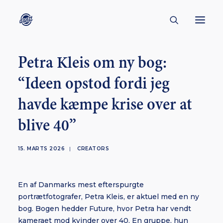
Petra Kleis om ny bog:
CONTACT
“Ideen opstod fordi jeg
ABOUT
havde kæmpe krise over at
ENGLISH
CREATORS
blive 40”
KULTUR
15. MARTS 2026
|
CREATORS
INSPIRATION
BORNHOLM
En af Danmarks mest efterspurgte
portrætfotografer, Petra Kleis, er aktuel med en ny
bog. Bogen hedder Future, hvor Petra har vendt
SUBSCRIBE
kameraet mod kvinder over 40. En gruppe, hun