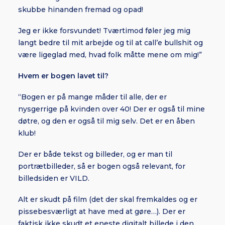
skubbe hinanden fremad og opad!
Jeg er ikke forsvundet! Tværtimod føler jeg mig
langt bedre til mit arbejde og til at call’e bullshit og
være ligeglad med, hvad folk måtte mene om mig!”
Hvem er bogen lavet til?
“Bogen er på mange måder til alle, der er
nysgerrige på kvinden over 40! Der er også til mine
døtre, og den er også til mig selv. Det er en åben
klub!
Der er både tekst og billeder, og er man til
portrætbilleder, så er bogen også relevant, for
billedsiden er VILD.
Alt er skudt på film (det der skal fremkaldes og er
pissebesværligt at have med at gøre…). Der er
faktisk ikke skudt et eneste digitalt billede i den