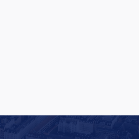
Oversized Lifting Club bliver til Oversized
Studios: Europæisk satsning på vej