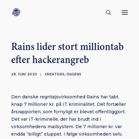
CONTACT
Rains lider stort milliontab
ABOUT
efter hackerangreb
ENGLISH
CREATORS
28. JUNI 2020
|
CREATORS
,
DAGENS
KULTUR
Den danske regntøjsvirksomhed Rains har tabt
INSPIRATION
knap 7 millioner kr. på IT kriminalitet. Det fortæller
BORNHOLM
årsrapporten, som fornyligt er blevet offentliggjort.
Det var IT-kriminelle, der har brudt ind i
virksomhedens mailsystem. De 7 millioner kr. var
endda “billigt” sluppet. I følge virksomheden selv,
SUBSCRIBE