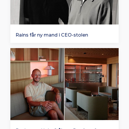
Rains får ny mand i CEO-stolen