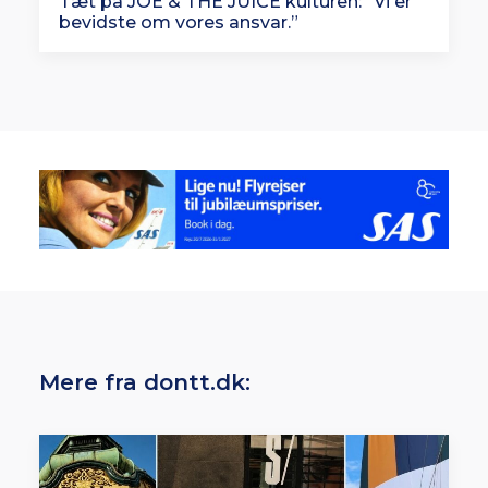
Tæt på JOE & THE JUICE kulturen: “Vi er
bevidste om vores ansvar.”
Mere fra dontt.dk: