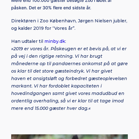
Mere end 100.000 gæster besøgte Zoo i løbet af
påsken. Det er 30% flere end sidste år.
Direktøren i Zoo København, Jørgen Nielsen jubler,
og kalder 2019 for “Vores år”.
Han udtaler til
minby.dk
:
»2019 er vores år. Påskeugen er et bevis på, at vi er
på vej i den rigtige retning. Vi har brugt
månederne op til pandaernes ankomst på at gøre
os klar til det store gæsteindryk. Vi har givet
haven et ansigtsløft og forbedret gæsteoplevelsen
markant. Vi har fordoblet kapaciteten i
hovedindgangen samt givet vores madudbud en
ordentlig overhaling, så vi er klar til at tage imod
mere end 15.000 gæster hver dag.«