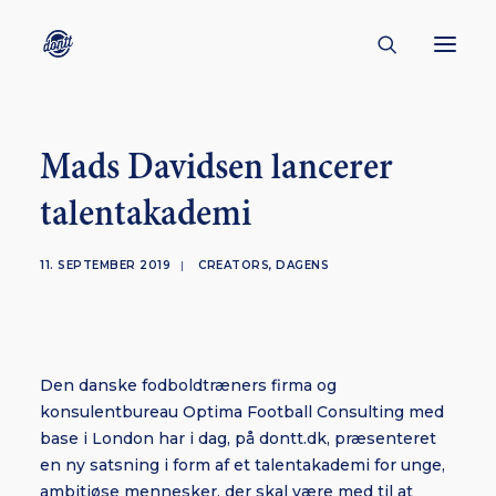
CONTACT
Mads Davidsen lancerer
ABOUT
talentakademi
ENGLISH
CREATORS
11. SEPTEMBER 2019
|
CREATORS
,
DAGENS
KULTUR
INSPIRATION
Den danske fodboldtræners firma og
BORNHOLM
konsulentbureau Optima Football Consulting med
base i London har i dag, på dontt.dk, præsenteret
en ny satsning i form af et talentakademi for unge,
SUBSCRIBE
ambitiøse mennesker, der skal være med til at