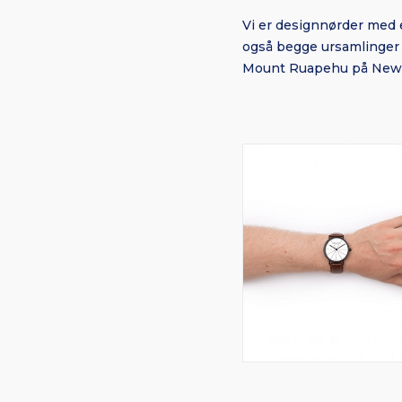
Vi er designnørder med e
også begge ursamlinger 
Mount Ruapehu på New Ze