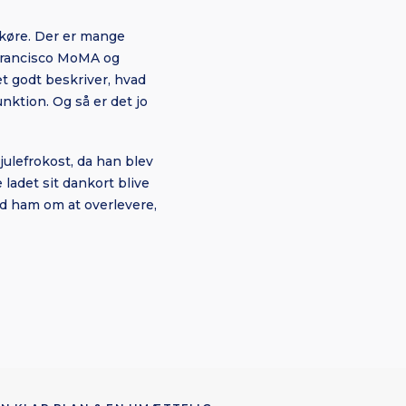
t køre. Der er mange
n Francisco MoMA og
t godt beskriver, hvad
nktion. Og så er det jo
 julefrokost, da han blev
ladet sit dankort blive
d ham om at overlevere,