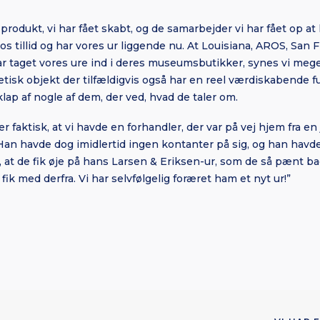
 produkt, vi har fået skabt, og de samarbejder vi har fået op a
t os tillid og har vores ur liggende nu. At Louisiana, AROS, Sa
ar taget vores ure ind i deres museumsbutikker, synes vi mege
etisk objekt der tilfældigvis også har en reel værdiskabende fu
rklap af nogle af dem, der ved, hvad de taler om.
 er faktisk, at vi havde en forhandler, der var på vej hjem fra en
an havde dog imidlertid ingen kontanter på sig, og han havde 
at de fik øje på hans Larsen & Eriksen-ur, som de så pænt ba
fik med derfra. Vi har selvfølgelig foræret ham et nyt ur!”