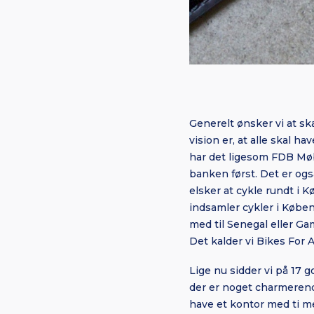
Generelt ønsker vi at sk
vision er, at alle skal ha
har det ligesom FDB Møbl
banken først. Det er også
elsker at cykle rundt i K
indsamler cykler i Køben
med til Senegal eller Ga
Det kalder vi Bikes For 
Lige nu sidder vi på 17
der er noget charmerende 
have et kontor med ti me