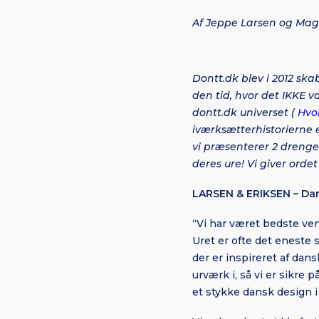
Af Jeppe Larsen og Mag
Dontt.dk blev i 2012 ska
den tid, hvor det IKKE v
dontt.dk universet (
Hvo
iværksætterhistorierne e
vi præsenterer 2 drenge
deres ure! Vi giver orde
LARSEN & ERIKSEN – Dan
“Vi har været bedste venn
Uret er ofte det eneste 
der er inspireret af dan
urværk i, så vi er sikre 
et stykke dansk design i