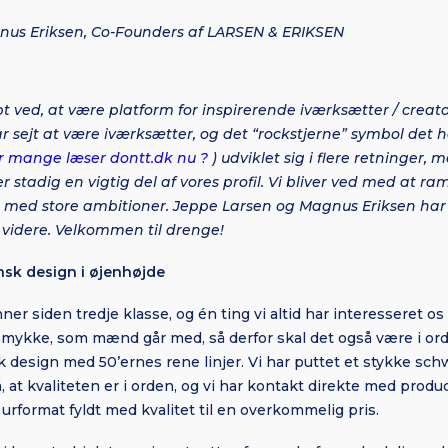
nus Eriksen, Co-Founders af LARSEN & ERIKSEN
bt ved, at være platform for inspirerende iværksætter / creator
ar sejt at være iværksætter, og det “rockstjerne” symbol det h
r mange læser dontt.dk nu ?
) udviklet sig i flere retninger, 
r stadig en vigtig del af vores profil. Vi bliver ved med at ra
 med store ambitioner. Jeppe Larsen og Magnus Eriksen har 
t videre. Velkommen til drenge!
sk design i øjenhøjde
er siden tredje klasse, og én ting vi altid har interesseret os f
smykke, som mænd går med, så derfor skal det også være i orde
sk design med 50’ernes rene linjer. Vi har puttet et stykke s
på, at kvaliteten er i orden, og vi har kontakt direkte med produ
 urformat fyldt med kvalitet til en overkommelig pris.