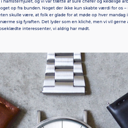
 i hamsterhjulet, og vi var trætte af sure chefer og kedelige a
et op fra bunden. Noget der ikke kun skabte værdi for os – 
ten skulle være, at folk er glade for at møde op hver mandag i 
 nærme sig fyraften. Det lyder som en kliché, men vi vil gerne
ipseklædte interessenter, vi aldrig har mødt.