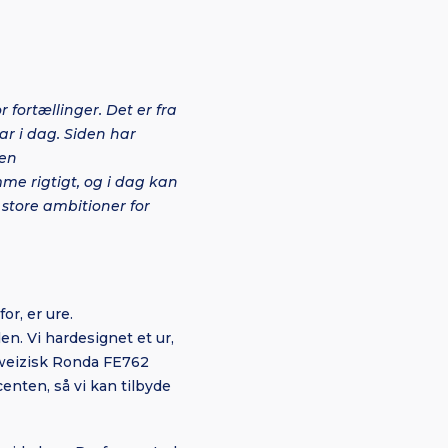
 fortællinger. Det er fra
ar i dag. Siden har
men
mme rigtigt, og i dag kan
store ambitioner for
or, er ure.
n. Vi hardesignet et ur,
chweizisk Ronda FE762
centen, så vi kan tilbyde