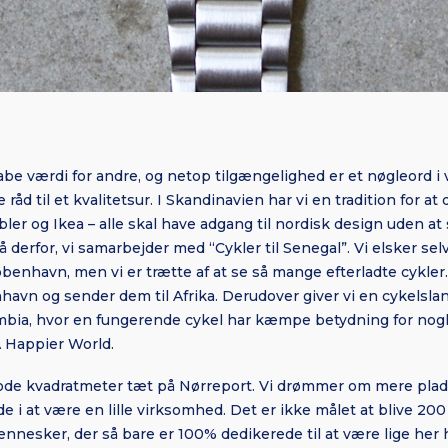
abe værdi for andre, og netop tilgængelighed er et nøgleord i 
ve råd til et kvalitetsur. I Skandinavien har vi en tradition for a
er og Ikea – alle skal have adgang til nordisk design uden at
 derfor, vi samarbejder med “Cykler til Senegal”. Vi elsker selvf
øbenhavn, men vi er trætte af at se så mange efterladte cykler.
havn og sender dem til Afrika. Derudover giver vi en cykelslan
mbia, hvor en fungerende cykel har kæmpe betydning for nogle
A Happier World.
 gode kvadratmeter tæt på Nørreport. Vi drømmer om mere plad
i at være en lille virksomhed. Det er ikke målet at blive 200 a
nnesker, der så bare er 100% dedikerede til at være lige her 