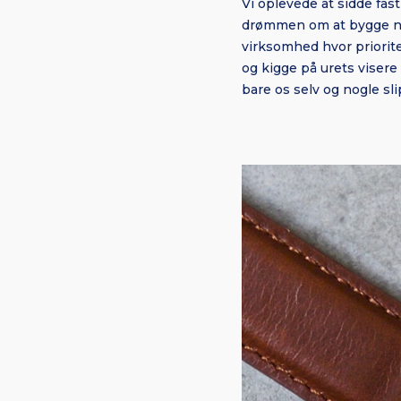
Vi oplevede at sidde fast
drømmen om at bygge nog
virksomhed hvor priorite
og kigge på urets visere
bare os selv og nogle sl