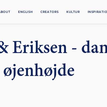
ABOUT
ENGLISH
CREATORS
KULTUR
INSPIRATI
& Eriksen - da
i øjenhøjde