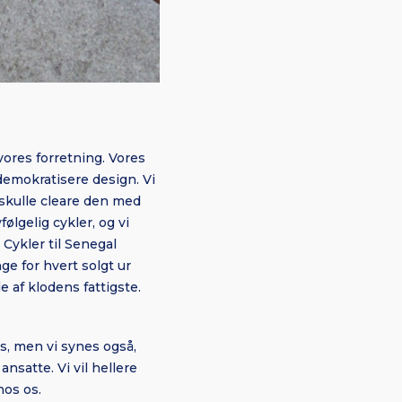
vores forretning. Vores
t demokratisere design. Vi
 skulle cleare den med
ølgelig cykler, og vi
 Cykler til Senegal
ge for hvert solgt ur
 af klodens fattigste.
s, men vi synes også,
nsatte. Vi vil hellere
hos os.