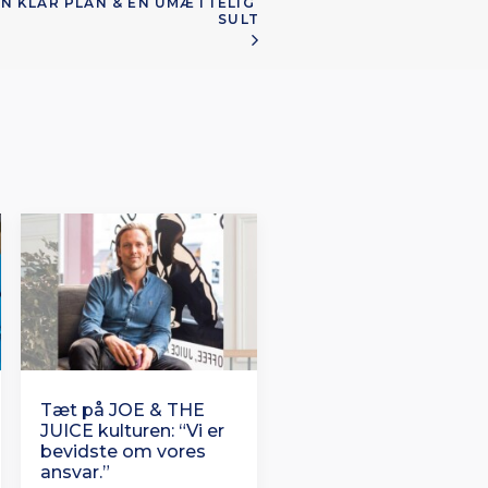
EN KLAR PLAN & EN UMÆTTELIG 
SULT
Tæt på JOE & THE
JUICE kulturen: “Vi er
bevidste om vores
ansvar.”