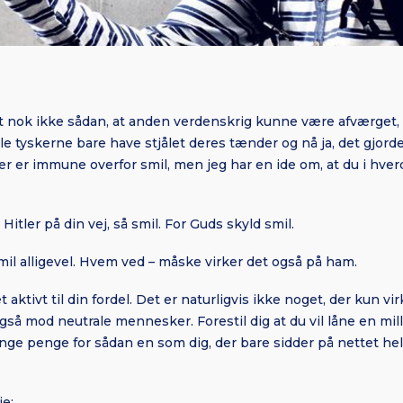
t nok ikke sådan, at anden verdenskrig kunne være afværget,
le tyskerne bare have stjålet deres tænder og nå ja, det gjorde d
r er immune overfor smil, men jeg har en ide om, at du i hver
tler på din vej, så smil. For Guds skyld smil.
mil alligevel. Hvem ved – måske virker det også på ham.
aktivt til din fordel. Det er naturligvis ikke noget, der kun v
så mod neutrale mennesker. Forestil dig at du vil låne en mil
ange penge for sådan en som dig, der bare sidder på nettet h
ie: