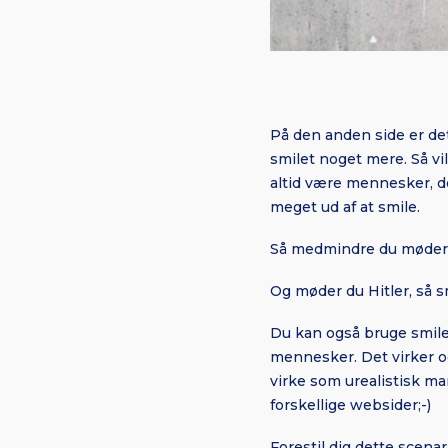
På den anden side er de
smilet noget mere. Så vil
altid være mennesker, de
meget ud af at smile.
Så medmindre du møder Hi
Og møder du Hitler, så s
Du kan også bruge smilet 
mennesker. Det virker og
virke som urealistisk m
forskellige websider;-)
Forestil dig dette scenar