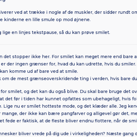
aktiverer ved at trække i nogle af de muskler, der sidder rundt
e kinderne en lille smule op mod øjnene.
g lige en linjes tekstpause, så du kan prøve smilet.
en det stopper ikke her. For smilet kan meget mere end bare a
k er der ingen grænser for, hvad du kan udrette, hvis du smile
 kan komme ud af bare ved at smile.
k om de mest grænseoverskridende ting i verden, hvis bare du 
for smilet, og det kan du også blive. Du skal bare bruge det ov
at det før i tiden har kunnet opfattes som ubehageligt, hvis fo
. Lige nu er smilet hotteste mode, og det klæder alle. Jeg ken
 mange, der ikke kan bære pangfarver og alligevel gør det, m
t fede er faktisk, at de fleste bliver endnu flottere, når de sm
nesker bliver vrede på dig ude i virkeligheden? Næste gang de