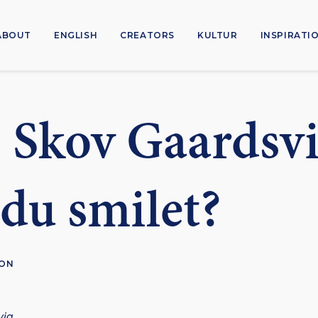
ABOUT
ENGLISH
CREATORS
KULTUR
INSPIRATI
Skov Gaardsvi
du smilet?
ION
vig