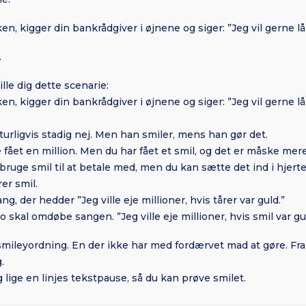
n, kigger din bankrådgiver i øjnene og siger: ”Jeg vil gerne l
.
ille dig dette scenarie:
n, kigger din bankrådgiver i øjnene og siger: ”Jeg vil gerne l
urligvis stadig nej. Men han smiler, mens han gør det.
fået en million. Men du har fået et smil, og det er måske mere
 bruge smil til at betale med, men du kan sætte det ind i hjer
er smil.
, der hedder ”Jeg ville eje millioner, hvis tårer var guld.”
to skal omdøbe sangen. ”Jeg ville eje millioner, hvis smil var gu
smileyordning. En der ikke har med fordærvet mad at gøre. Fra i
.
g lige en linjes tekstpause, så du kan prøve smilet.