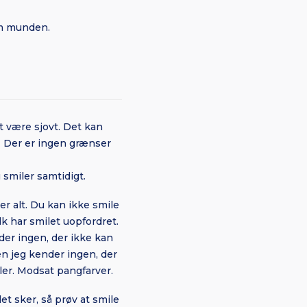
 om munden.
t være sjovt. Det kan
r. Der er ingen grænser
smiler samtidigt.
er alt. Du kan ikke smile
lk har smilet uopfordret.
der ingen, der ikke kan
en jeg kender ingen, der
iler. Modsat pangfarver.
t sker, så prøv at smile