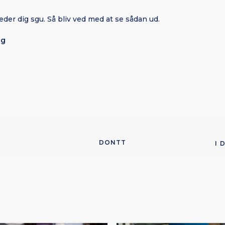
æder dig sgu. Så bliv ved med at se sådan ud.
ig
DONTT
I 