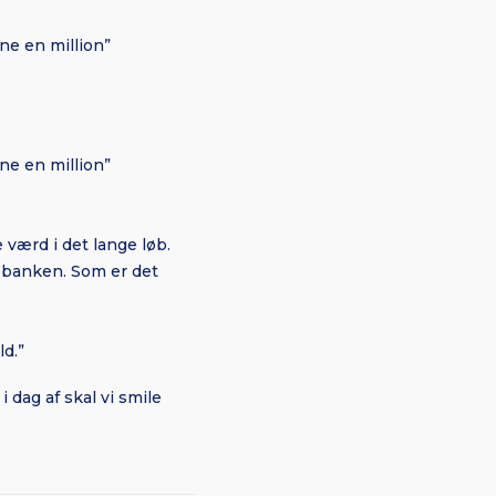
åne en million”
åne en million”
 værd i det lange løb.
tebanken. Som er det
ld.”
 dag af skal vi smile