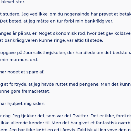
blevet stor.
 at studere. Jeg ved ikke, om du nogensinde har prøvet at betal
 Det betød, at jeg måtte en tur forbi min bankrådgiver.
ges år på SU, er. Noget økonomisk rod, hvor det gav koldsved
at bankrådgiveren kunne ringe, var altid til stede.
n opgave på Journalisthøjskolen, der handlede om det bedste 
m min mormors ord.
ar noget at spare af.
g at fortryde, at jeg havde ruttet med pengene. Men det kunne
unne gøre fremadrettet.
har hjulpet mig siden.
dag. Jeg tjekker det, som var det Twitter. Det er ikke, fordi d
 ikke allerede kender til. Men det har givet et fantastisk overbli
m. Jeg har ikke købt en cd i årevis. Faktisk vil jeg vove den p