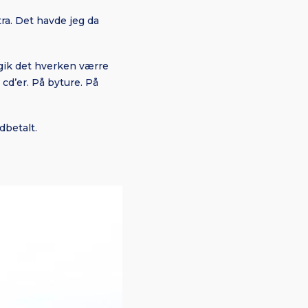
tra. Det havde jeg da
 gik det hverken værre
 cd’er. På byture. På
dbetalt.