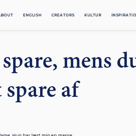
ABOUT
ENGLISH
CREATORS
KULTUR
INSPIRATI
 spare, mens d
 spare af
dame. Hun har lært mig en masse.