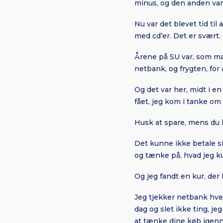
minus, og den anden var 
Nu var det blevet tid til
med cd’er. Det er svært.
Årene på SU var, som man
netbank, og frygten, for 
Og det var her, midt i e
fået, jeg kom i tanke o
Husk at spare, mens du h
Det kunne ikke betale si
og tænke på, hvad jeg k
Og jeg fandt en kur, der 
Jeg tjekker netbank hver 
dag og slet ikke ting, jeg
at tænke dine køb igenne