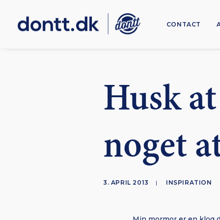
CONTACT
Husk at
noget at
3. APRIL 2013
|
INSPIRATION
Min mormor er en klog 