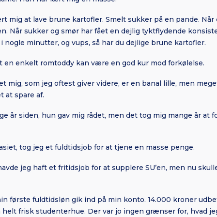
t mig at lave brune kartofler. Smelt sukker på en pande. Når d
n. Når sukker og smør har fået en dejlig tyktflydende konsist
i nogle minutter, og vups, så har du dejlige brune kartofler.
at en enkelt romtoddy kan være en god kur mod forkølelse.
t mig, som jeg oftest giver videre, er en banal lille, men mege
 at spare af.
 år siden, hun gav mig rådet, men det tog mig mange år at fors
siet, tog jeg et fuldtidsjob for at tjene en masse penge.
avde jeg haft et fritidsjob for at supplere SU’en, men nu skull
min første fuldtidsløn gik ind på min konto. 14.000 kroner udbe
elt frisk studenterhue. Der var jo ingen grænser for, hvad jeg 