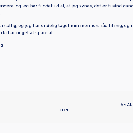
re, og jeg har fundet ud af, at jeg synes, det er tusind gang
.
rnuftig, og jeg har endelig taget min mormors råd til mig, og nu
 du har noget at spare af.
ig
AMAL
DONTT