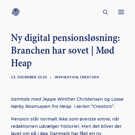
Ny digital pensionsløsning:
CONTACT
Branchen har sovet | Mød
ABOUT
Heap
ENGLISH
CREATORS
23. DECEMBER 2020
|
INSPIRATION
,
CREATORS
KULTUR
INSPIRATION
Samtale med Jeppe Winther Christensen og Lasse
BORNHOLM
Nørby Rasmussen fra Heap i serien “Creators”.
Pension står normalt ikke som øverste emne, når
redaktionen udvælger historier. Men det bliver der
SUBSCRIBE
lavet om på i dag. Danmark har fået en ny