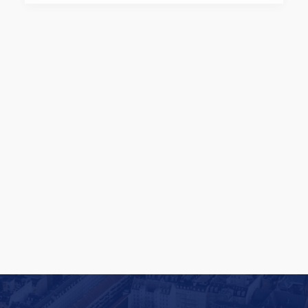
Rituals lancerer en af Europas største
butiksfornyelser