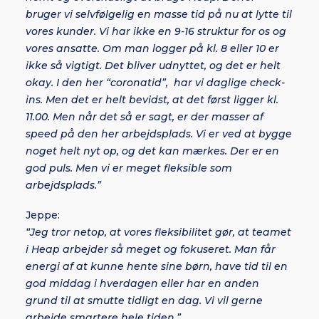
bruger vi selvfølgelig en masse tid på nu at lytte til
vores kunder. Vi har ikke en 9-16 struktur for os og
vores ansatte. Om man logger på kl. 8 eller 10 er
ikke så vigtigt. Det bliver udnyttet, og det er helt
okay. I den her “coronatid”, har vi daglige check-
ins. Men det er helt bevidst, at det først ligger kl.
11.00. Men når det så er sagt, er der masser af
speed på den her arbejdsplads. Vi er ved at bygge
noget helt nyt op, og det kan mærkes. Der er en
god puls. Men vi er meget fleksible som
arbejdsplads.”
Jeppe:
“Jeg tror netop, at vores fleksibilitet gør, at teamet
i Heap arbejder så meget og fokuseret. Man får
energi af at kunne hente sine børn, have tid til en
god middag i hverdagen eller har en anden
grund til at smutte tidligt en dag. Vi vil gerne
arbejde smartere hele tiden.”