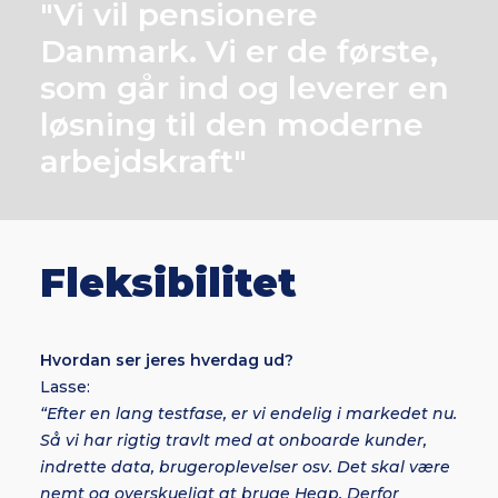
"Vi vil pensionere
Danmark. Vi er de første,
som går ind og leverer en
løsning til den moderne
arbejdskraft"
Fleksibilitet
Hvordan ser jeres hverdag ud?
Lasse:
“Efter en lang testfase, er vi endelig i markedet nu.
Så vi har rigtig travlt med at onboarde kunder,
indrette data, brugeroplevelser osv. Det skal være
nemt og overskueligt at bruge Heap. Derfor