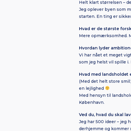
Helt klart størrelsen – 
Jeg oplever byen som meg
starten. En ting er sikk
Hvad er de største fors
Mere opmærksomhed. Man
Hvordan lyder ambitione
Vi har nået et meget vigt
som jeg helst vil spille 
Hvad med landsholdet e
(Med det helt store smil:)
en lejlighed
Med hensyn til landsholde
København.
Ved du, hvad du skal la
Jeg har 500 ideer – jeg h
derhjemme og kommer nok