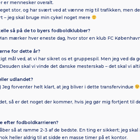
der er mennesker overalt.
et stor, og har svært ved at vænne mig til trafikken, men det
ert – jeg skal bruge min cykel noget mere
kelle så på de to byers fodboldklubber?
 mærker hver eneste dag, hvor stor en klub FC København
rne for dette år?
igt mål ved, at vi har sikret os et gruppespil. Men jeg ved da g
i. Desuden skal vi vinde det danske mesterskab – det skal vi al
ller udlandet?
 Jeg forventer helt klart, at jeg bliver i dette transfervindue
t, så er det noget der kommer, hvis jeg gør mig fortjent til de
ve efter fodboldkarrieren?
åber så at ramme 2-3 af de bedste. En ting er sikkert; jeg skal 
 heller aldrig til at sidde en masse timer på et kontor.