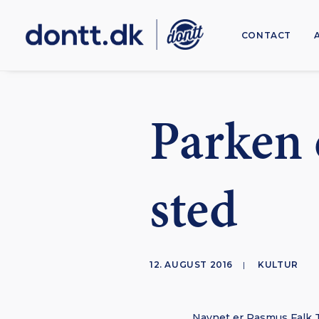
CONTACT
Parken e
sted
12. AUGUST 2016
|
KULTUR
Navnet er Rasmus Falk Je