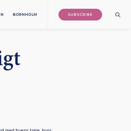
ON
BORNHOLM
SUBSCRIBE
igt
ud med byens trøje, hvor