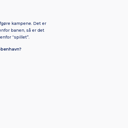
afgøre kampene. Det er
nfor banen, så er det
nfor “spillet”.
København?