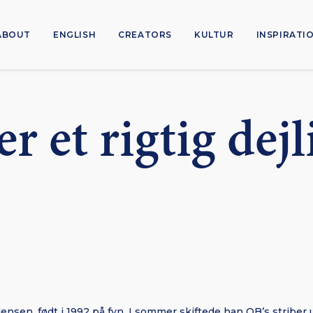
ABOUT
ENGLISH
CREATORS
KULTUR
INSPIRATI
r et rigtig dejl
nsen, født i 1992 på fyn. I sommer skiftede han OB’s striber 