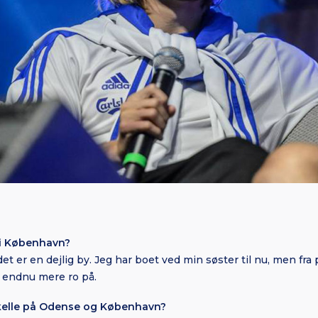
l i København?
g det er en dejlig by. Jeg har boet ved min søster til nu, men fr
r endnu mere ro på.
skelle på Odense og København?