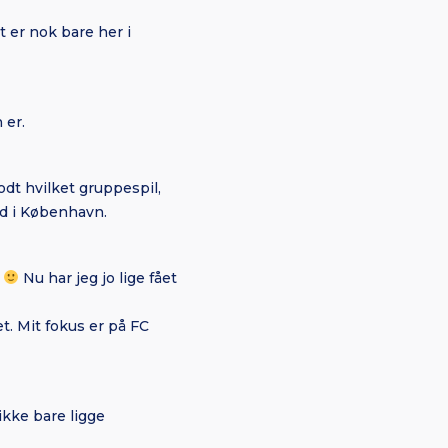
 er nok bare her i
 er.
odt hvilket gruppespil,
tid i København.
Nu har jeg jo lige fået
t. Mit fokus er på FC
ikke bare ligge