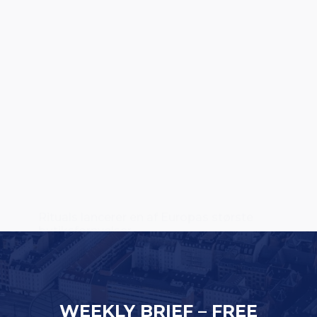
Rituals lancerer en af Europas største
butiksfornyelser
WEEKLY BRIEF – FREE