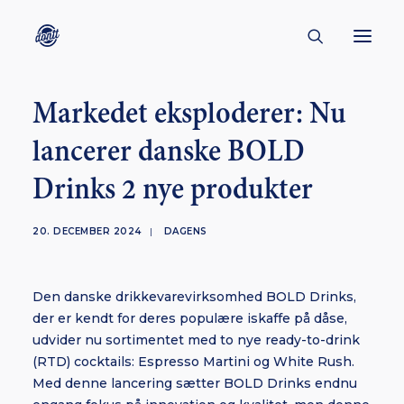
Markedet eksploderer: Nu
CONTACT
lancerer danske BOLD
ABOUT
Drinks 2 nye produkter
ENGLISH
CREATORS
20. DECEMBER 2024
|
DAGENS
KULTUR
INSPIRATION
Den danske drikkevarevirksomhed BOLD Drinks,
BORNHOLM
der er kendt for deres populære iskaffe på dåse,
udvider nu sortimentet med to nye ready-to-drink
(RTD) cocktails: Espresso Martini og White Rush.
Med denne lancering sætter BOLD Drinks endnu
SUBSCRIBE