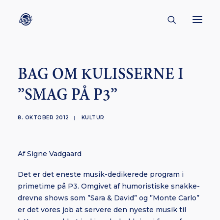
CONTACT
BAG OM KULISSERNE I
ABOUT
”SMAG PÅ P3”
ENGLISH
CREATORS
8. OKTOBER 2012
|
KULTUR
KULTUR
INSPIRATION
Af Signe Vadgaard
BORNHOLM
Det er det eneste musik-dedikerede program i
primetime på P3. Omgivet af humoristiske snakke-
drevne shows som ”Sara & David” og ”Monte Carlo”
er det vores job at servere den nyeste musik til
SUBSCRIBE