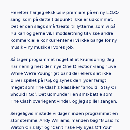
Herefter har jeg eksklusiv premiere på en ny L.O.C.-
sang, som på dette tidspunkt ikke er udkommet.
Det er den slags små ’treats’ til lytterne, som vi på
P3 kan og gerne vil. I modsætning til visse andre
kommercielle konkurrenter er vi ikke bange for ny
musik – ny musik er vores job.
Så tager programmet noget af et krumspring. Jeg
har nemlig hørt den nye One Direction-sang ”Live
While We’re Young” (et band der ellers slet ikke
bliver spillet på P3), og synes den lyder farligt
meget som The Clash’s klassiker ”Should I Stay Or
Should I Go”. Det udmunder i en sms-battle som
The Clash overlegent vinder, og jeg spiller sangen.
Sørgeligvis mistede vi dagen inden programmet en
stor stemme. Andy Williams, manden bag ”Music To
Watch Girls By” og ”Can’t Take My Eyes Off You”,