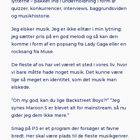
lytterne – pakket ind i underholdning i form af
quizzer, konkurrencer, interviews, baggrundsviden
og musikhistorie.
Jeg elsker musik. Jeg er ikke elitær i min lytning;
jeg sætter pris på en god melodi og så kan den
komme i form af en popsang fra Lady Gaga eller en
rocksang fra Muse.
De fleste af os har vel været et sted i vores liv, hvor
vi bare måtte hade noget musik. Det kunne være
lige så meget en identitet, som det musik man
elskede.
”Oh my god, kan du lige Backstreet Boys?!” ”Jeg
synes Maroon 5 er blevet alt for mainstream, så nu
gider jeg dem ikke mere.”
Smag på P3 er et program der forsøger at favne
bredt. Her skal være plads til de fleste musikgenrer.