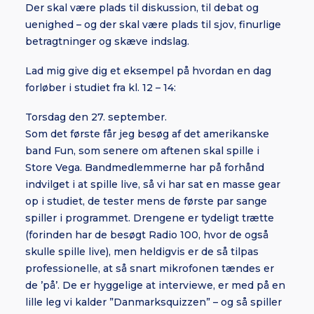
Der skal være plads til diskussion, til debat og
uenighed – og der skal være plads til sjov, finurlige
betragtninger og skæve indslag.
Lad mig give dig et eksempel på hvordan en dag
forløber i studiet fra kl. 12 – 14:
Torsdag den 27. september.
Som det første får jeg besøg af det amerikanske
band Fun, som senere om aftenen skal spille i
Store Vega. Bandmedlemmerne har på forhånd
indvilget i at spille live, så vi har sat en masse gear
op i studiet, de tester mens de første par sange
spiller i programmet. Drengene er tydeligt trætte
(forinden har de besøgt Radio 100, hvor de også
skulle spille live), men heldigvis er de så tilpas
professionelle, at så snart mikrofonen tændes er
de ’på’. De er hyggelige at interviewe, er med på en
lille leg vi kalder ”Danmarksquizzen” – og så spiller