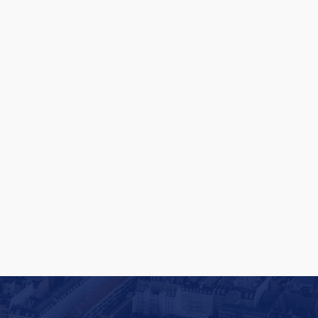
Rituals lancerer en af Europas største
butiksfornyelser