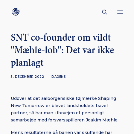
SNT co-founder om vildt
CONTACT
"Mæhle-lob": Det var ikke
ABOUT
planlagt
ENGLISH
CREATORS
5. DECEMBER 2022
|
DAGENS
KULTUR
INSPIRATION
Udover at det aalborgensiske tøjmærke Shaping
BORNHOLM
New Tomorrow er blevet landsholdets travel
partner, så har man i forvejen et personligt
samarbejde med forsvarsspilleren Joakim Mæhle.
SUBSCRIBE
Mens resultaterne på banen var skuffende har