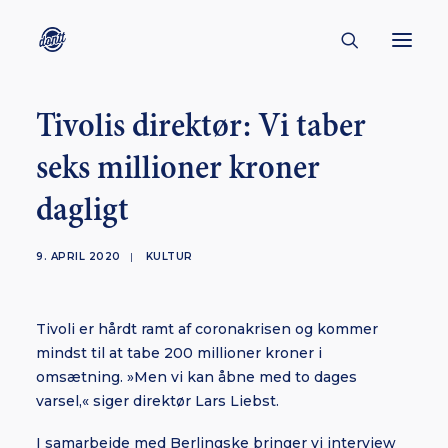
Tivolis direktør: Vi taber
CONTACT
seks millioner kroner
ABOUT
dagligt
ENGLISH
CREATORS
9. APRIL 2020
|
KULTUR
KULTUR
INSPIRATION
Tivoli er hårdt ramt af coronakrisen og kommer
BORNHOLM
mindst til at tabe 200 millioner kroner i
omsætning. »Men vi kan åbne med to dages
varsel,« siger direktør Lars Liebst.
SUBSCRIBE
I samarbejde med Berlingske bringer vi interview