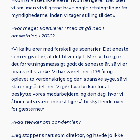
Hvornår vil det ikke være Tivoli længere? Det taler
vi om, men vi vil gerne have nogle retningslinjer fra
myndighederne, inden vi tager stilling til det.«
Hvor meget kalkulerer I med at gå ned i
omsætning i 2020?
»Vi kalkulerer med forskellige scenarier. Det eneste
som er givet er, at det bliver dyrt. Men vi har gjort
det forretningsmæssigt godt de seneste år, så vi er
finansielt stærke. Vi har været her i 176 år og
oplevet to verdenskrige og den spanske syge, så vi
klarer også det her. Vi gør hvad vi kan for at
beskytte vores medarbejdere, og den dag, hvor vi
åbner, vil vi være mindst lige så beskyttende over
for gæsterne.«
Hvad tænker om pandemien?
»Jeg stopper snart som direktør, og havde jo ikke