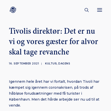
Tivolis direktør: Det er nu
CONTACT
vi og vores gæster for alvor
ABOUT
skal tage revanche
ENGLISH
CREATORS
16. SEPTEMBER 2021
|
KULTUR
,
DAGENS
KULTUR
INSPIRATION
Igennem hele året har vi fortalt, hvordan Tivoli har
BORNHOLM
kæmpet sig igennem coronakrisen, på trods af
håbløse forudsætninger med få turister i
København. Men det hårde arbejde ser nu ud til at
vende.
SUBSCRIBE