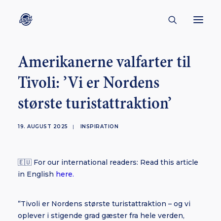
Amerikanerne valfarter til
CONTACT
Tivoli: ’Vi er Nordens
ABOUT
største turistattraktion’
ENGLISH
CREATORS
19. AUGUST 2025
|
INSPIRATION
KULTUR
INSPIRATION
🇪🇺 For our international readers: Read this article
BORNHOLM
in English
here.
”Tivoli er Nordens største turistattraktion – og vi
SUBSCRIBE
oplever i stigende grad gæster fra hele verden,