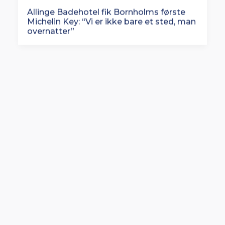
Allinge Badehotel fik Bornholms første
Michelin Key: “Vi er ikke bare et sted, man
overnatter”
Oversized Lifting Club bliver til Oversized
Studios: Europæisk satsning på vej