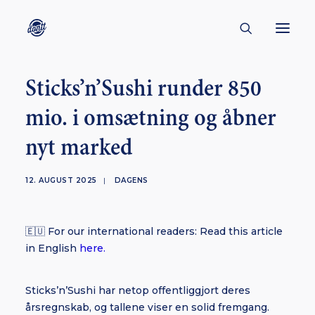
Sticks’n’Sushi runder 850
CONTACT
mio. i omsætning og åbner
ABOUT
nyt marked
ENGLISH
CREATORS
12. AUGUST 2025
|
DAGENS
KULTUR
INSPIRATION
🇪🇺 For our international readers: Read this article
BORNHOLM
in English
here.
Sticks’n’Sushi har netop offentliggjort deres
SUBSCRIBE
årsregnskab, og tallene viser en solid fremgang.