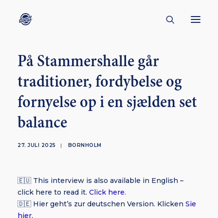
På Stammershalle går
CONTACT
traditioner, fordybelse og
ABOUT
fornyelse op i en sjælden set
ENGLISH
CREATORS
balance
KULTUR
27. JULI 2025
|
BORNHOLM
INSPIRATION
BORNHOLM
🇪🇺 This interview is also available in English –
click here to read it.
Click here.
🇩🇪 Hier geht’s zur deutschen Version. Klicken
Sie
SUBSCRIBE
hier.