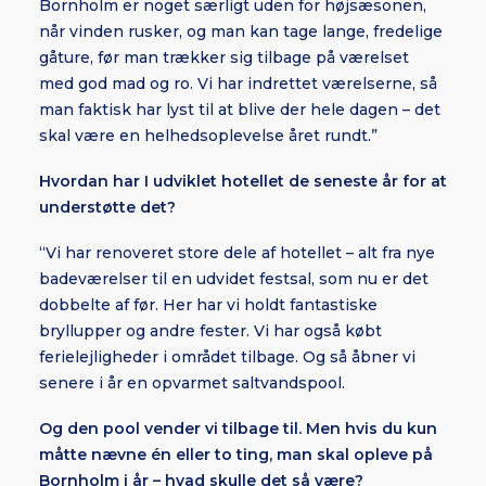
Bornholm er noget særligt uden for højsæsonen,
når vinden rusker, og man kan tage lange, fredelige
gåture, før man trækker sig tilbage på værelset
med god mad og ro. Vi har indrettet værelserne, så
man faktisk har lyst til at blive der hele dagen – det
skal være en helhedsoplevelse året rundt.”
Hvordan har I udviklet hotellet de seneste år for at
understøtte det?
“Vi har renoveret store dele af hotellet – alt fra nye
badeværelser til en udvidet festsal, som nu er det
dobbelte af før. Her har vi holdt fantastiske
bryllupper og andre fester. Vi har også købt
ferielejligheder i området tilbage. Og så åbner vi
senere i år en opvarmet saltvandspool.
Og den pool vender vi tilbage til. Men hvis du kun
måtte nævne én eller to ting, man skal opleve på
Bornholm i år – hvad skulle det så være?