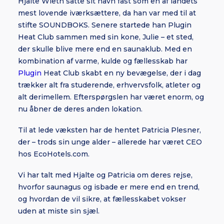
Hjalte Wieth satte sit navn fast som en af landets
mest lovende iværksættere, da han var med til at
stifte SOUNDBOKS. Senere startede han Plugin
Heat Club sammen med sin kone, Julie – et sted,
der skulle blive mere end en saunaklub. Med en
kombination af varme, kulde og fællesskab har
Plugin
Heat Club skabt en ny bevægelse, der i dag
trækker alt fra studerende, erhvervsfolk, atleter og
alt derimellem. Efterspørgslen har været enorm, og
nu åbner de deres anden lokation.
Til at lede væksten har de hentet Patricia Plesner,
der – trods sin unge alder – allerede har været CEO
hos EcoHotels.com.
Vi har talt med Hjalte og Patricia om deres rejse,
hvorfor saunagus og isbade er mere end en trend,
og hvordan de vil sikre, at fællesskabet vokser
uden at miste sin sjæl.