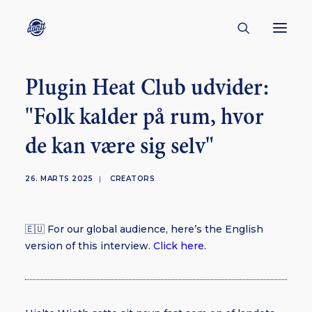
Plugin Heat Club udvider:
CONTACT
"Folk kalder på rum, hvor
ABOUT
de kan være sig selv"
ENGLISH
CREATORS
26. MARTS 2025
|
CREATORS
KULTUR
INSPIRATION
🇪🇺 For our global audience, here’s the English
BORNHOLM
version of this interview.
Click here.
SUBSCRIBE