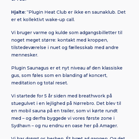
Hjalte:
“Plugin Heat Club er ikke en saunaklub. Det
er et kollektivt wake-up call.
Vi bruger varme og kulde som adgangsbilletter til
noget meget større: kontakt med kroppen,
tilstedeværelse i nuet og fællesskab med andre
mennesker.
Plugin Saunagus er et nyt niveau af den klassiske
gus, som føles som en blanding af koncert,
meditation og total reset.
Vi startede for 5 år siden med breathwork på
stuegulvet i en lejlighed på Nørrebro. Det blev til
en mobil sauna på en trailer, som vi kørte rundt
med – og derfra byggede vi vores første zone i
Sydhavn – og nu endnu en oase her på Amager.
Vi har drømt os herhen. Ét bræt ad gangen. Og det