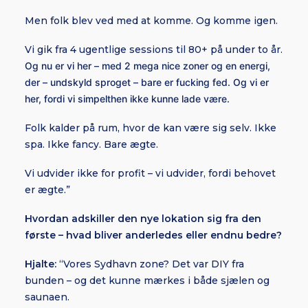
Men folk blev ved med at komme. Og komme igen.
Vi gik fra 4 ugentlige sessions til 80+ på under to år.
Og nu er vi her – med 2 mega nice zoner og en energi,
der – undskyld sproget – bare er fucking fed. Og vi er
her, fordi vi simpelthen ikke kunne lade være.
Folk kalder på rum, hvor de kan være sig selv. Ikke
spa. Ikke fancy. Bare ægte.
Vi udvider ikke for profit – vi udvider, fordi behovet
er ægte.”
Hvordan adskiller den nye lokation sig fra den
første – hvad bliver anderledes eller endnu bedre?
Hjalte:
“Vores Sydhavn zone? Det var DIY fra
bunden – og det kunne mærkes i både sjælen og
saunaen.