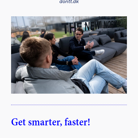
dontt.dk
Get smarter, faster!