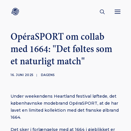
OpéraSPORT om collab
CONTACT
med 1664: "Det føltes som
ABOUT
et naturligt match"
ENGLISH
CREATORS
16. JUNI 2025
|
DAGENS
KULTUR
INSPIRATION
Under weekendens Heartland festival løftede, det
BORNHOLM
københavnske modebrand OpéraSPORT, at de har
lavet en limited kollektion med det franske ølbrand
1664.
SUBSCRIBE
Det sker i forlængelse med at 1664 i øjeblikket er