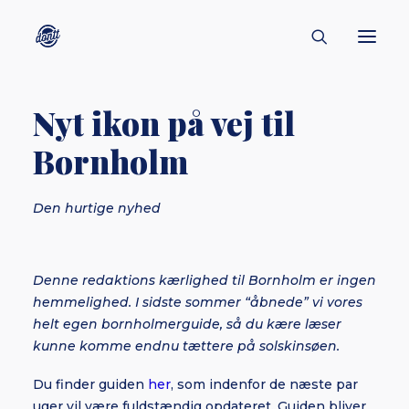
Nyt ikon på vej til
CONTACT
Bornholm
ABOUT
ENGLISH
Den hurtige nyhed
CREATORS
KULTUR
Denne redaktions kærlighed til Bornholm er ingen
INSPIRATION
hemmelighed. I sidste sommer “åbnede” vi vores
BORNHOLM
helt egen bornholmerguide, så du kære læser
kunne komme endnu tættere på solskinsøen.
Du finder guiden
her
, som indenfor de næste par
SUBSCRIBE
uger vil være fuldstændig opdateret. Guiden bliver