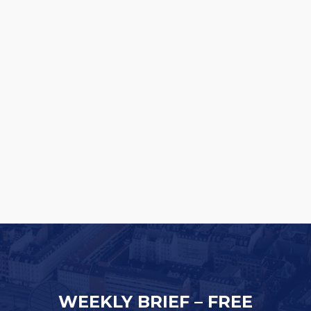
Oversized Lifting Club bliver til Oversized
Studios: Europæisk satsning på vej
WEEKLY BRIEF – FREE