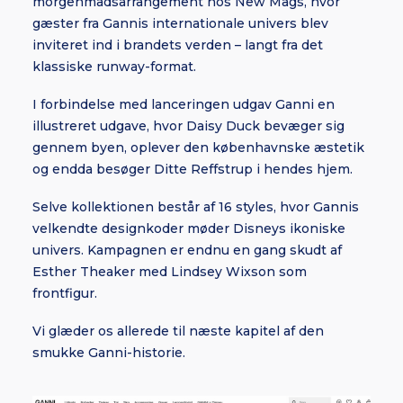
morgenmadsarrangement hos New Mags, hvor
gæster fra Gannis internationale univers blev
inviteret ind i brandets verden – langt fra det
klassiske runway-format.
I forbindelse med lanceringen udgav Ganni en
illustreret udgave, hvor Daisy Duck bevæger sig
gennem byen, oplever den københavnske æstetik
og endda besøger Ditte Reffstrup i hendes hjem.
Selve kollektionen består af 16 styles, hvor Gannis
velkendte designkoder møder Disneys ikoniske
univers. Kampagnen er endnu en gang skudt af
Esther Theaker med Lindsey Wixson som
frontfigur.
Vi glæder os allerede til næste kapitel af den
smukke Ganni-historie.