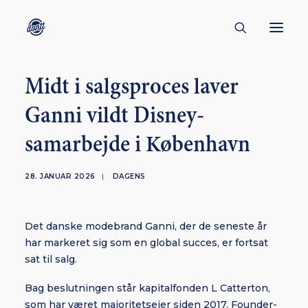
Midt i salgsproces laver
CONTACT
Ganni vildt Disney-
ABOUT
samarbejde i København
ENGLISH
CREATORS
28. JANUAR 2026
|
DAGENS
KULTUR
INSPIRATION
Det danske modebrand Ganni, der de seneste år
BORNHOLM
har markeret sig som en global succes, er fortsat
sat til salg.
Bag beslutningen står kapitalfonden L Catterton,
SUBSCRIBE
som har været majoritetsejer siden 2017. Founder-