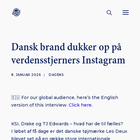
CONTACT
Dansk brand dukker op på
ABOUT
verdensstjerners Instagram
ENGLISH
CREATORS
8. JANUAR 2026
|
DAGENS
KULTUR
🇪🇺 For our global audience, here’s the English
INSPIRATION
version of this interview.
Click here.
BORNHOLM
KSI, Drake og TJ Edwards – hvad har de til fælles?
I løbet af få dage er det danske tøjmærke Les Deux
SUBSCRIBE
blevet set på en række store internationale