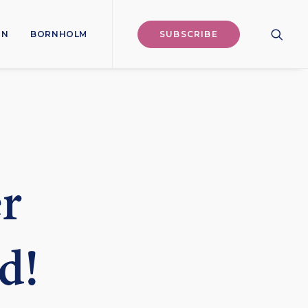
ON
BORNHOLM
SUBSCRIBE
r
d!