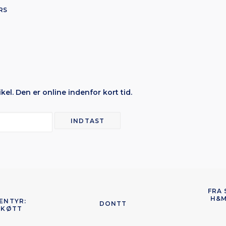
RS
kel. Den er online indenfor kort tid.
FRA 
H&M
NTYR: 
DONTT
SKØTT 