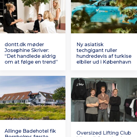
dontt.dk møder
Ny asiatisk
Josephine Skriver:
techgigant ruller
“Det handlede aldrig
hundredevis af turkise
om at følge en trend”
elbiler ud i København
Allinge Badehotel fik
Oversized Lifting Club
Bornholms første
bliver til Oversized