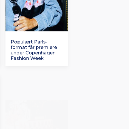
Populært Paris-
format får premiere
under Copenhagen
Fashion Week
Rituals lancerer en af
Europas største