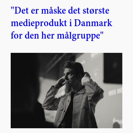
"Det er måske det største
medieprodukt i Danmark
for den her målgruppe"