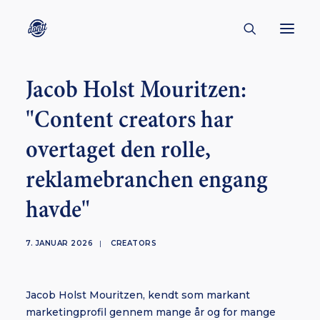
Jacob Holst Mouritzen:
CONTACT
"Content creators har
ABOUT
overtaget den rolle,
ENGLISH
CREATORS
reklamebranchen engang
KULTUR
havde"
INSPIRATION
7. JANUAR 2026
|
CREATORS
BORNHOLM
Jacob Holst Mouritzen, kendt som markant
SUBSCRIBE
marketingprofil gennem mange år og for mange