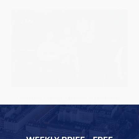
Oversized Lifting Club bliver til Oversized
Studios: Europæisk satsning på vej