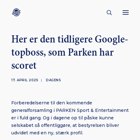
Her er den tidligere Google-
CONTACT
topboss, som Parken har
ABOUT
scoret
ENGLISH
CREATORS
17. APRIL 2025
|
DAGENS
KULTUR
INSPIRATION
Forberedelserne til den kommende
BORNHOLM
generalforsamling i PARKEN Sport & Entertainment
er i fuld gang. Og i dagene op til påske kunne
selskabet så offentliggøre, at bestyrelsen bliver
udvidet med en ny, stærk profil.
SUBSCRIBE