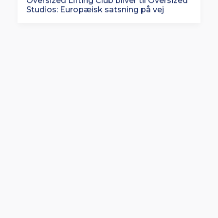
Studios: Europæisk satsning på vej
Rituals lancerer en af Europas største
butiksfornyelser