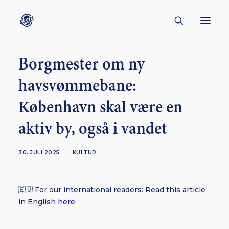
Borgmester om ny
CONTACT
havsvømmebane:
ABOUT
København skal være en
ENGLISH
CREATORS
aktiv by, også i vandet
KULTUR
30. JULI 2025
|
KULTUR
INSPIRATION
BORNHOLM
🇪🇺 For our international readers: Read this article
in English
here.
SUBSCRIBE