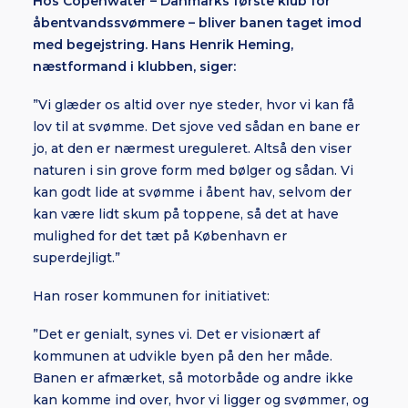
Hos Copenwater – Danmarks første klub for
åbentvandssvømmere – bliver banen taget imod
med begejstring. Hans Henrik Heming,
næstformand i klubben, siger:
”Vi glæder os altid over nye steder, hvor vi kan få
lov til at svømme. Det sjove ved sådan en bane er
jo, at den er nærmest ureguleret. Altså den viser
naturen i sin grove form med bølger og sådan. Vi
kan godt lide at svømme i åbent hav, selvom der
kan være lidt skum på toppene, så det at have
mulighed for det tæt på København er
superdejligt.”
Han roser kommunen for initiativet:
”Det er genialt, synes vi. Det er visionært af
kommunen at udvikle byen på den her måde.
Banen er afmærket, så motorbåde og andre ikke
kan komme ind over, hvor vi ligger og svømmer, og