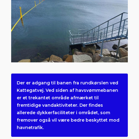
Der er adgang til banen fra rundkørslen ved
Kattegatvej. Ved siden af havsvømmebanen
er et trekantet område afmærket til
fremtidige vandaktiviteter. Der findes
allerede dykkerfaciliteter i området, som
fremover også vil være bedre beskyttet mod
havnetrafik.