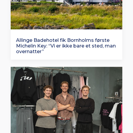
Allinge Badehotel fik Bornholms første
Michelin Key: “Vi er ikke bare et sted, man
overnatter”