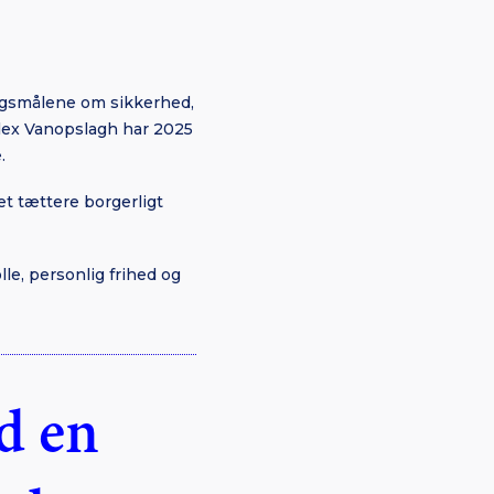
pørgsmålene om sikkerhed,
 Alex Vanopslagh har 2025
.
et tættere borgerligt
le, personlig frihed og
d en