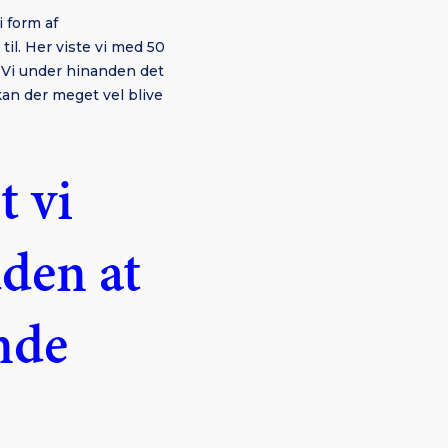
 form af
il. Her viste vi med 50
. Vi under hinanden det
kan der meget vel blive
t vi
uden at
nde