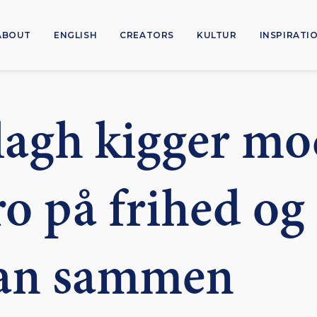
ABOUT
ENGLISH
CREATORS
KULTUR
INSPIRATI
lagh kigger mo
o på frihed og 
kan sammen