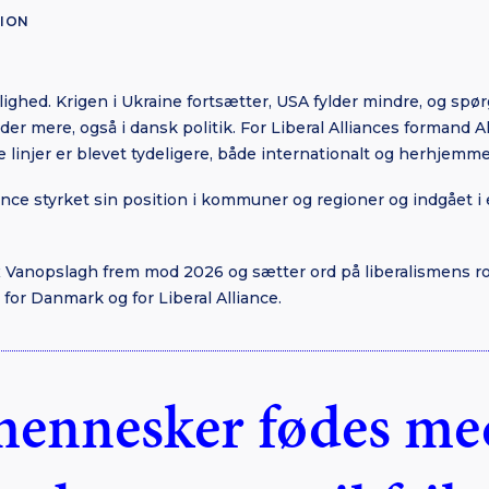
TION
elighed. Krigen i Ukraine fortsætter, USA fylder mindre, og s
lder mere, også i dansk politik. For Liberal Alliances formand
e linjer er blevet tydeligere, både internationalt og herhjemme
iance styrket sin position i kommuner og regioner og indgået i 
 Vanopslagh frem mod 2026 og sætter ord på liberalismens rol
 for Danmark og for Liberal Alliance.
e mennesker fødes me