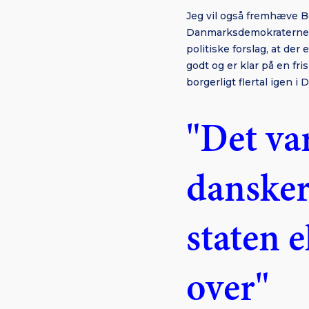
Jeg vil også fremhæve Bo
Danmarksdemokraterne, Ko
politiske forslag, at de
godt og er klar på en fr
borgerligt flertal igen i 
"Det var
dansker
staten 
over"