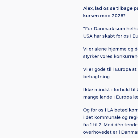
Alex, lad os se tilbage p
kursen mod 2026?
“For Danmark som helhed
USA har skabt for os i E
Vi er alene hjemme og de
styrker vores konkurren
Vi er gode til i Europa a
betragtning.
Ikke mindst i forhold ti
mange lande i Europa læ
Og for os i LA betød kom
i det kommunale og regi
fra 1 til 2. Med dén tend
overhovedet er i Danmar