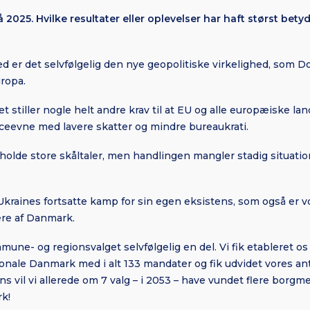
å 2025. Hvilke resultater eller oplevelser har haft størst bety
 er det selvfølgelig den nye geopolitiske virkelighed, som D
uropa.
t stiller nogle helt andre krav til at EU og alle europæiske la
ceevne med lavere skatter og mindre bureaukrati.
t holde store skåltaler, men handlingen mangler stadig situatio
l Ukraines fortsatte kamp for sin egen eksistens, som også er
re af Danmark.
mune- og regionsvalget selvfølgelig en del. Vi fik etableret o
onale Danmark med i alt 133 mandater og fik udvidet vores an
ens vil vi allerede om 7 valg – i 2053 – have vundet flere borg
k!