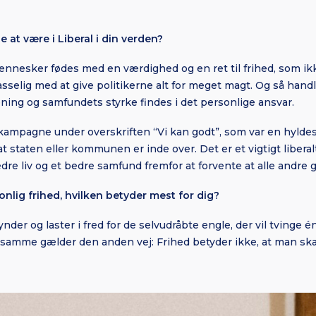
e at være i Liberal i din verden?
 mennesker fødes med en værdighed og en ret til frihed, som i
sselig med at give politikerne alt for meget magt. Og så handl
mening og samfundets styrke findes i det personlige ansvar.
n kampagne under overskriften “Vi kan godt”, som var en hyldest
t staten eller kommunen er inde over. Det er et vigtigt liberal
dre liv og et bedre samfund fremfor at forvente at alle andre gø
nlig frihed, hvilken betyder mest for dig?
der og laster i fred for de selvudråbte engle, der vil tvinge én 
amme gælder den anden vej: Frihed betyder ikke, at man skal 