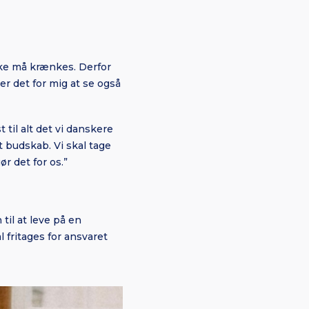
kke må krænkes. Derfor
er det for mig at se også
 til alt det vi danskere
t budskab. Vi skal tage
r det for os.”
til at leve på en
fritages for ansvaret