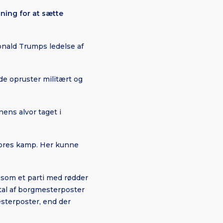
dning for at sætte
onald Trumps ledelse af
nde opruster militært og
nens alvor taget i
 vores kamp. Her kunne
s som et parti med rødder
tal af borgmesterposter
mesterposter, end der