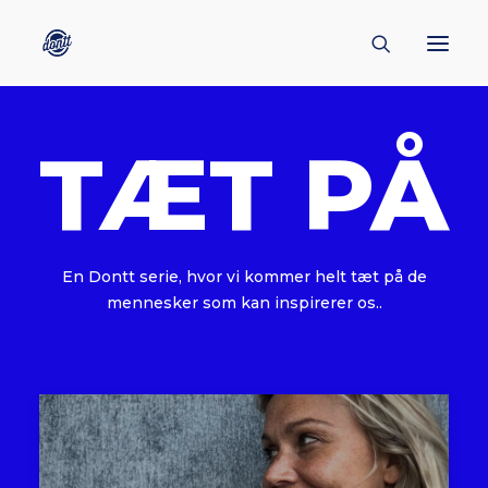
TÆT PÅ
CONTACT
ABOUT
ENGLISH
CREATORS
En Dontt serie, hvor vi kommer helt tæt på de
KULTUR
mennesker som kan inspirerer os..
INSPIRATION
BORNHOLM
SUBSCRIBE