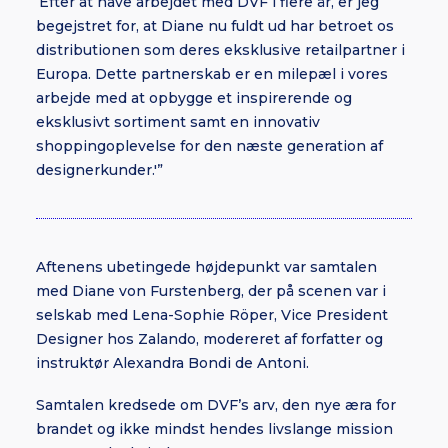
‘Efter at have arbejdet med DVF i flere år, er jeg
begejstret for, at Diane nu fuldt ud har betroet os
distributionen som deres eksklusive retailpartner i
Europa. Dette partnerskab er en milepæl i vores
arbejde med at opbygge et inspirerende og
eksklusivt sortiment samt en innovativ
shoppingoplevelse for den næste generation af
designerkunder.'”
Aftenens ubetingede højdepunkt var samtalen
med Diane von Furstenberg, der på scenen var i
selskab med Lena-Sophie Röper, Vice President
Designer hos Zalando, modereret af forfatter og
instruktør Alexandra Bondi de Antoni.
Samtalen kredsede om DVF’s arv, den nye æra for
brandet og ikke mindst hendes livslange mission