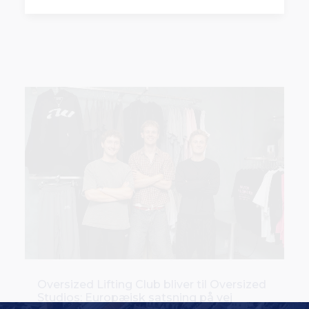
Oversized Lifting Club bliver til Oversized
Studios: Europæisk satsning på vej