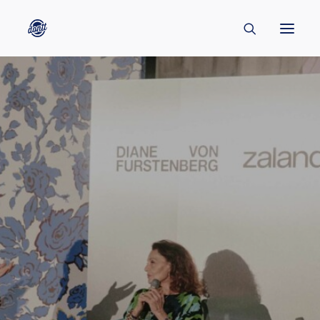
CONTACT
ABOUT
ENGLISH
CREATORS
KULTUR
INSPIRATION
BORNHOLM
SUBSCRIBE