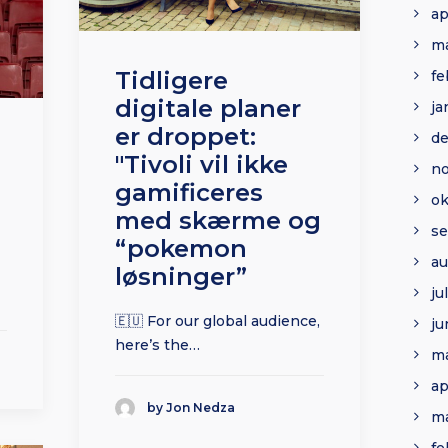
ap
ma
Tidligere
fe
digitale planer
ja
er droppet:
d
"Tivoli vil ikke
n
gamificeres
ok
med skærme og
s
“pokemon
au
løsninger”
ju
🇪🇺 For our global audience,
ju
here’s the…
ma
ap
by Jon Nedza
ma