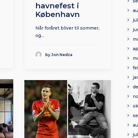
s
havnefest i
au
København
ju
Når foråret bliver til sommer,
ju
og…
ma
ap
by Jon Nedza
ma
fe
ja
d
n
ok
se
au
ju