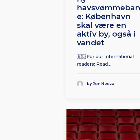
havsvømmeba
e: København
skal være en
aktiv by, også i
vandet
🇪🇺 For our international
readers: Read…
by Jon Nedza