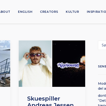
ABOUT
ENGLISH
CREATORS
KULTUR
INSPIRATI
SEN
Mode
del 
dont
Skuespiller
“Det
Andreas Jessen
tren