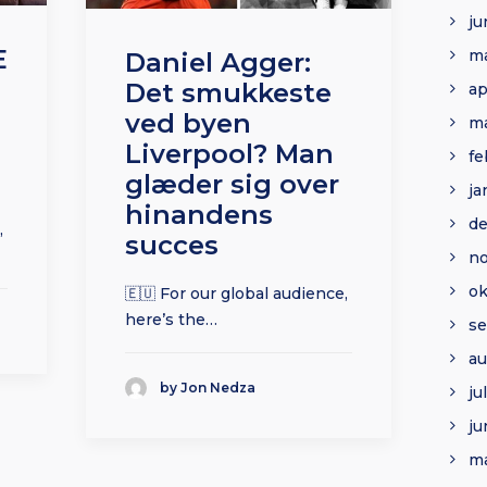
ju
E
ma
Daniel Agger:
Det smukkeste
ap
ved byen
ma
Liverpool? Man
fe
glæder sig over
ja
hinandens
d
,
succes
n
ok
🇪🇺 For our global audience,
here’s the…
s
au
by Jon Nedza
ju
ju
ma