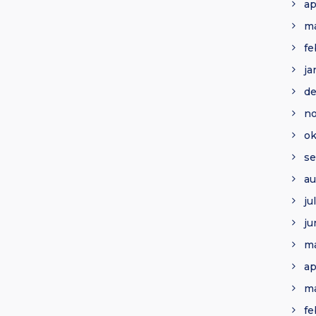
ap
ma
fe
ja
d
n
ok
se
au
ju
ju
ma
ap
ma
fe