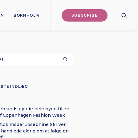
ON
BORNHOLM
SUBSCRIBE
ESTE INDLÆG
brands gjorde hele byen til en
af Copenhagen Fashion Week
t.dk møder Josephine Skriver:
 handlede aldrig om at følge en
d”