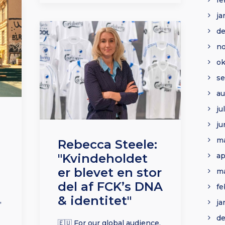
fe
ja
d
n
ok
s
au
ju
ju
ma
Rebecca Steele:
ap
"Kvindeholdet
er blevet en stor
ma
del af FCK’s DNA
fe
& identitet"
,
ja
d
🇪🇺 For our global audience,