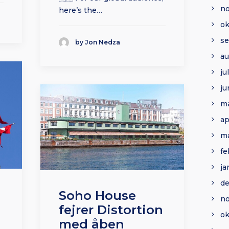
n
here’s the…
ok
s
by Jon Nedza
au
ju
ju
ma
ap
ma
fe
ja
d
Soho House
n
fejrer Distortion
ok
med åben