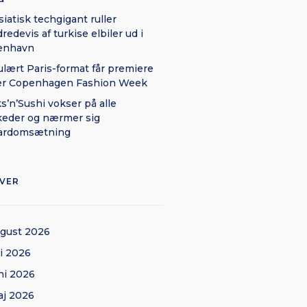
siatisk techgigant ruller
redevis af turkise elbiler ud i
enhavn
lært Paris-format får premiere
er Copenhagen Fashion Week
ks’n’Sushi vokser på alle
eder og nærmer sig
iardomsætning
IVER
gust 2026
li 2026
ni 2026
j 2026