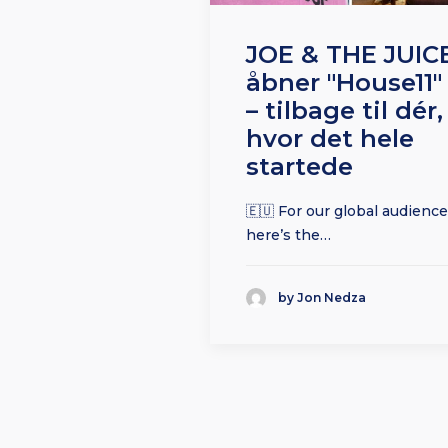
JOE & THE JUIC
åbner "House11"
– tilbage til dér,
hvor det hele
startede
🇪🇺 For our global audience
here’s the…
by Jon Nedza