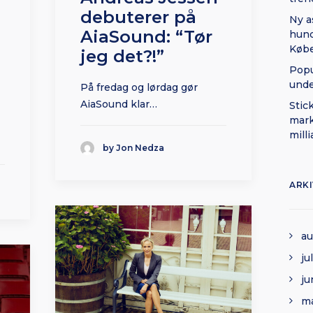
n
debuterer på
Ny a
AiaSound: “Tør
hund
Køb
jeg det?!”
Popu
und
På fredag og lørdag gør
AiaSound klar…
Stic
mark
mill
by Jon Nedza
ARK
au
ju
ju
ma