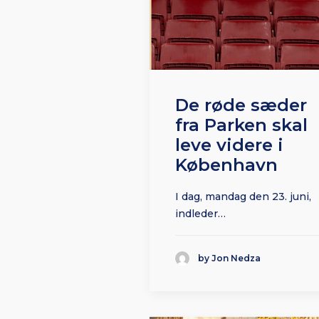
De røde sæder
fra Parken skal
leve videre i
København
I dag, mandag den 23. juni,
indleder…
by Jon Nedza