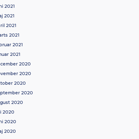
ni 2021
j 2021
ril 2021
rts 2021
bruar 2021
nuar 2021
ecember 2020
ovember 2020
tober 2020
eptember 2020
gust 2020
li 2020
ni 2020
j 2020