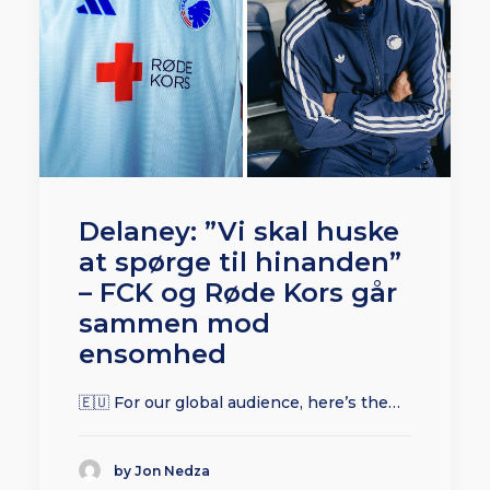
Delaney: ”Vi skal huske
at spørge til hinanden”
– FCK og Røde Kors går
sammen mod
ensomhed
🇪🇺 For our global audience, here’s the…
by Jon Nedza