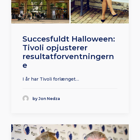
Succesfuldt Halloween:
Tivoli opjusterer
resultatforventningern
e
I år har Tivoli forlænget…
by Jon Nedza