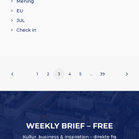
Mening
EU
JUL
Check in
1
2
3
4
5
…
39
WEEKLY BRIEF – FREE
Kultur, business & inspiration – direkte fra