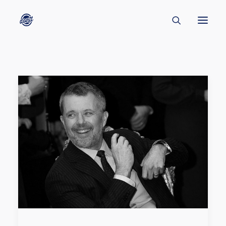
CONTACT
ABOUT
ENGLISH
CREATORS
KULTUR
INSPIRATION
BORNHOLM
SUBSCRIBE