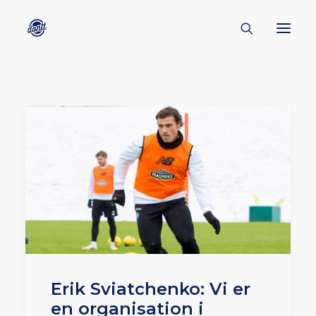
CONTACT
ABOUT
ENGLISH
CREATORS
KULTUR
INSPIRATION
BORNHOLM
Erik Sviatchenko: Vi er
en organisation i
SUBSCRIBE