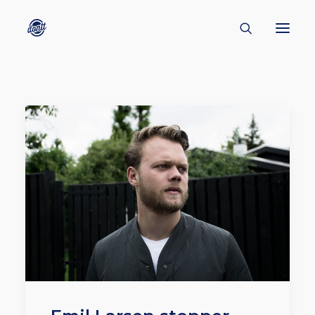
CONTACT
ABOUT
ENGLISH
CREATORS
KULTUR
INSPIRATION
BORNHOLM
SUBSCRIBE