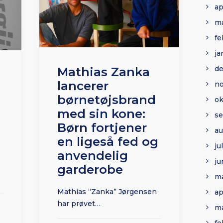
ap
ma
fe
ja
d
Mathias Zanka
lancerer
n
børnetøjsbrand
ok
med sin kone:
s
Børn fortjener
au
en ligeså fed og
ju
anvendelig
ju
garderobe
ma
Mathias “Zanka” Jørgensen
ap
har prøvet…
ma