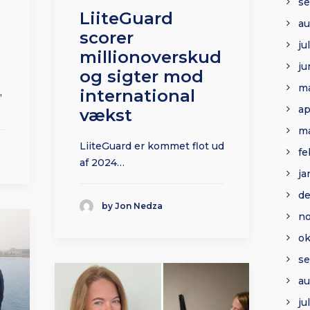
s
LiiteGuard
au
scorer
ju
millionoverskud
ju
og sigter mod
ma
,
international
ap
vækst
ma
LiiteGuard er kommet flot ud
fe
af 2024…
ja
d
by Jon Nedza
n
ok
se
au
ju