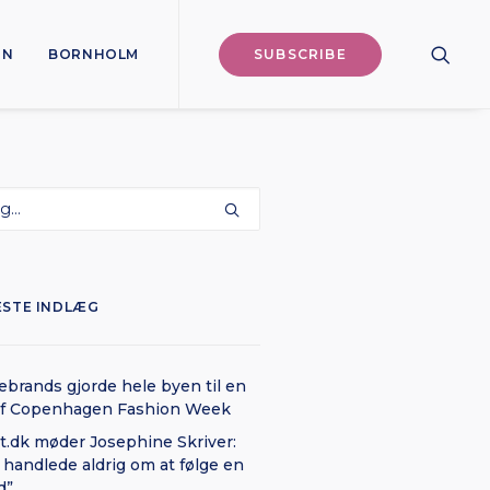
ON
BORNHOLM
SUBSCRIBE
ESTE INDLÆG
brands gjorde hele byen til en
af Copenhagen Fashion Week
t.dk møder Josephine Skriver:
 handlede aldrig om at følge en
d”