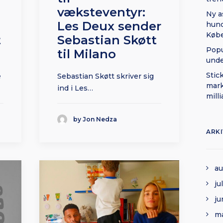
væksteventyr:
Ny a
Les Deux sender
hund
Køb
t
Sebastian Skøtt
Popu
til Milano
und
Stic
e
Sebastian Skøtt skriver sig
mark
ind i Les…
mill
by Jon Nedza
ARK
au
ju
ju
ma