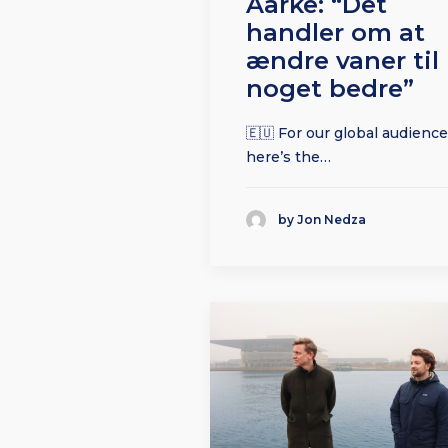
Aarke: “Det
handler om at
ændre vaner til
noget bedre”
🇪🇺 For our global audience
here’s the…
by Jon Nedza