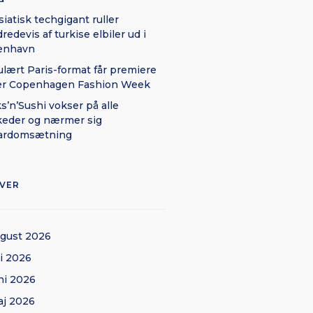
siatisk techgigant ruller
redevis af turkise elbiler ud i
enhavn
lært Paris-format får premiere
er Copenhagen Fashion Week
ks’n’Sushi vokser på alle
eder og nærmer sig
iardomsætning
IVER
gust 2026
li 2026
ni 2026
j 2026