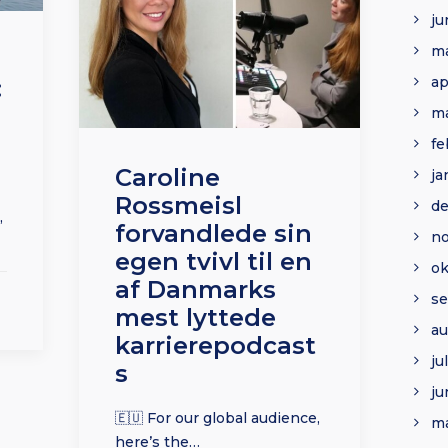
ju
ma
ap
:
ma
fe
Caroline
ja
Rossmeisl
d
,
forvandlede sin
n
egen tvivl til en
ok
af Danmarks
s
mest lyttede
au
karrierepodcast
ju
s
ju
🇪🇺 For our global audience,
ma
here’s the…