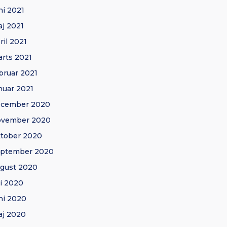
ni 2021
j 2021
ril 2021
rts 2021
bruar 2021
nuar 2021
ecember 2020
ovember 2020
tober 2020
eptember 2020
gust 2020
li 2020
ni 2020
j 2020