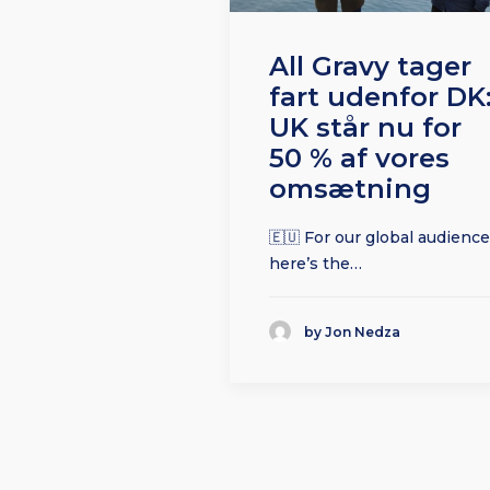
All Gravy tager
fart udenfor DK
UK står nu for
50 % af vores
omsætning
🇪🇺 For our global audience
here’s the…
by Jon Nedza