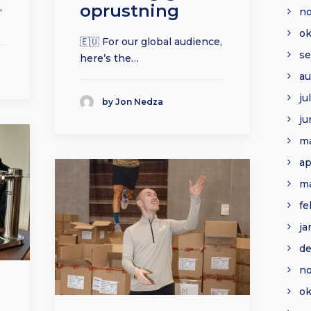
,
oprustning
n
ok
🇪🇺 For our global audience,
s
here’s the…
au
ju
by Jon Nedza
ju
ma
ap
ma
fe
ja
d
n
ok