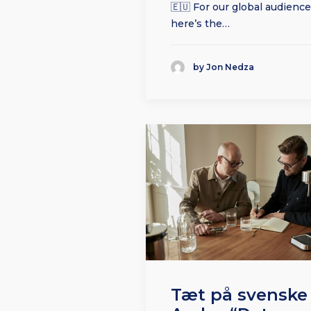
🇪🇺 For our global audience
here’s the…
by Jon Nedza
Tæt på svenske