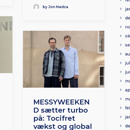
fe
by Jon Nedza
ja
d
n
ok
s
au
ju
ju
ma
ap
ma
MESSYWEEKEN
fe
D sætter turbo
på: Tocifret
ja
vækst og global
d