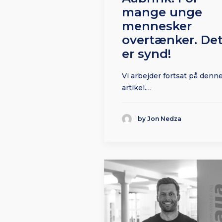
mange unge
mennesker
overtænker. De
er synd!
Vi arbejder fortsat på denn
artikel.…
by Jon Nedza