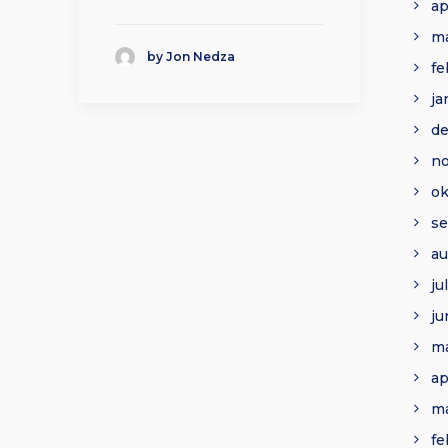
ap
ma
by Jon Nedza
fe
ja
d
n
ok
se
au
ju
ju
ma
ap
ma
fe