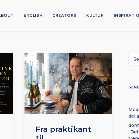
ABOUT
ENGLISH
CREATORS
KULTUR
INSPIRATI
SEN
Mode
del 
dont
Fra praktikant
“Det
til
tren